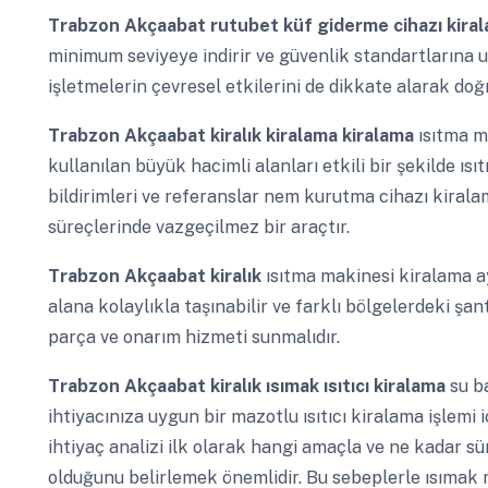
Trabzon Akçaabat
rutubet küf giderme cihazı kira
minimum seviyeye indirir ve güvenlik standartlarına 
işletmelerin çevresel etkilerini de dikkate alarak doğ
Trabzon Akçaabat
kiralık kiralama kiralama
ısıtma m
kullanılan büyük hacimli alanları etkili bir şekilde ısı
bildirimleri ve referanslar nem kurutma cihazı kiral
süreçlerinde vazgeçilmez bir araçtır.
Trabzon Akçaabat
kiralık
ısıtma makinesi kiralama ay
alana kolaylıkla taşınabilir ve farklı bölgelerdeki şan
parça ve onarım hizmeti sunmalıdır.
Trabzon Akçaabat
kiralık ısımak ısıtıcı kiralama
su b
ihtiyacınıza uygun bir mazotlu ısıtıcı kiralama işlemi i
ihtiyaç analizi ilk olarak hangi amaçla ve ne kadar sür
olduğunu belirlemek önemlidir. Bu sebeplerle ısımak m