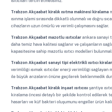
ısıtıcıları tercih etmelisiniz.
Trabzon Akçaabat
kiralık ısıtma makinesi kiralama
m
ısınma işlemi sırasında dikkatli olunmalı ve doğru sıc
cihazların uzun ömürlü ve verimli çalışmasını sağlar.
Trabzon Akçaabat
mazotlu ısıtıcılar
ankara sanayi t
daha temiz hava kalitesi sağlanır ve çalışanların sağ
kapasitesine sahip mazotlu ısıtıcı modelleri bulunmalı
Trabzon Akçaabat
sanayi tipi elektrikli ısıtıcı kiral
verimliliği ısımak ısıtıcılar enerji verimliliği sağlay
ile büyük arızaların önüne geçilerek beklenmedik duru
Trabzon Akçaabat
kiralık inşaat ısıtıcısı
şantiye ısıt
kiralama öncesi detaylı bir şekilde kontrol edilerek t
hasarları ve küf bakteri oluşumunu engeller ürün kal