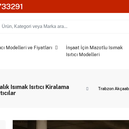
0733291
ıcı Modelleri ve Fiyatları
İnşaat İçin Mazotlu Isımak
Isıtıcı Modelleri
lık Isımak Isıtıcı Kiralama
Trabzon Akçaabat 
tıcılar