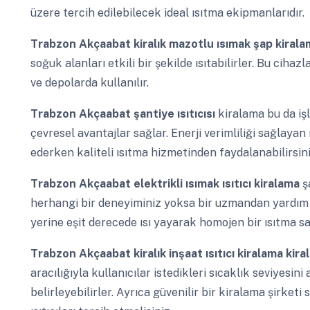
üzere tercih edilebilecek ideal ısıtma ekipmanlarıdır.
Trabzon Akçaabat
kiralık mazotlu ısımak şap kiral
soğuk alanları etkili bir şekilde ısıtabilirler. Bu ciha
ve depolarda kullanılır.
Trabzon Akçaabat
şantiye ısıtıcısı
kiralama bu da iş
çevresel avantajlar sağlar. Enerji verimliliği sağlayan
ederken kaliteli ısıtma hizmetinden faydalanabilirsini
Trabzon Akçaabat
elektrikli ısımak ısıtıcı kiralama
ş
herhangi bir deneyiminiz yoksa bir uzmandan yardım a
yerine eşit derecede ısı yayarak homojen bir ısıtma sa
Trabzon Akçaabat
kiralık inşaat ısıtıcı kiralama kir
aracılığıyla kullanıcılar istedikleri sıcaklık seviyesini 
belirleyebilirler. Ayrıca güvenilir bir kiralama şirketi