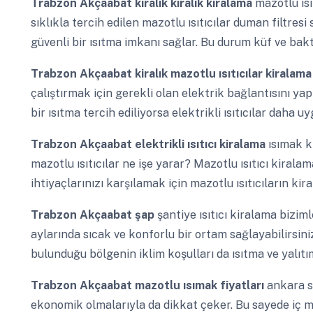
Trabzon Akçaabat
kiralık kiralık kiralama
mazotlu ıs
sıklıkla tercih edilen mazotlu ısıtıcılar duman filtr
güvenli bir ısıtma imkanı sağlar. Bu durum küf ve bakt
Trabzon Akçaabat
kiralık mazotlu ısıtıcılar kiralam
çalıştırmak için gerekli olan elektrik bağlantısını y
bir ısıtma tercih ediliyorsa elektrikli ısıtıcılar daha uy
Trabzon Akçaabat
elektrikli ısıtıcı kiralama
ısımak k
mazotlu ısıtıcılar ne işe yarar? Mazotlu ısıtıcı kirala
ihtiyaçlarınızı karşılamak için mazotlu ısıtıcıların kir
Trabzon Akçaabat
şap
şantiye ısıtıcı kiralama biziml
aylarında sıcak ve konforlu bir ortam sağlayabilirsini
bulunduğu bölgenin iklim koşulları da ısıtma ve yalıtım 
Trabzon Akçaabat
mazotlu ısımak fiyatları
ankara sa
ekonomik olmalarıyla da dikkat çeker. Bu sayede iç m