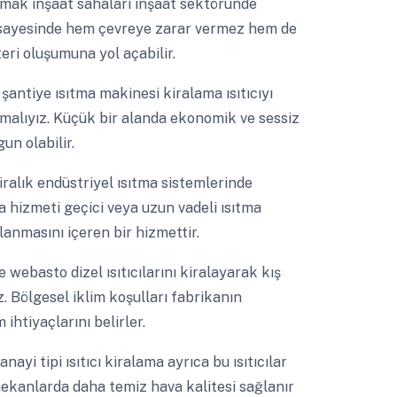
ımak inşaat sahaları inşaat sektöründe
esi sayesinde hem çevreye zarar vermez hem de
eri oluşumuna yol açabilir.
a
şantiye ısıtma makinesi kiralama ısıtıcıyı
apmalıyız. Küçük bir alanda ekonomik ve sessiz
gun olabilir.
iralık endüstriyel ısıtma sistemlerinde
ma hizmeti geçici veya uzun vadeli ısıtma
alanmasını içeren bir hizmettir.
e webasto dizel ısıtıcılarını kiralayarak kış
z. Bölgesel iklim koşulları fabrikanın
ihtiyaçlarını belirler.
nayi tipi ısıtıcı kiralama ayrıca bu ısıtıcılar
ekanlarda daha temiz hava kalitesi sağlanır