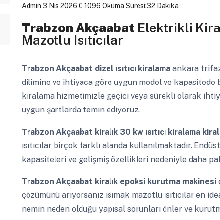
Admin
3 Nis 2026
0
1096
Okuma Süresi:32 Dakika
Trabzon Akçaabat
Elektrikli Kira
Mazotlu Isıtıcılar
Trabzon Akçaabat
dizel ısıtıcı kiralama
ankara trifaz
dilimine ve ihtiyaca göre uygun model ve kapasitede bir
kiralama hizmetimizle geçici veya sürekli olarak iht
uygun şartlarda temin ediyoruz.
Trabzon Akçaabat
kiralık 30 kw ısıtıcı kiralama kir
ısıtıcılar birçok farklı alanda kullanılmaktadır. Endü
kapasiteleri ve gelişmiş özellikleri nedeniyle daha pah
Trabzon Akçaabat
kiralık epoksi kurutma makinesi
çözümünü arıyorsanız ısımak mazotlu ısıtıcılar en ide
nemin neden olduğu yapısal sorunları önler ve kurutma 