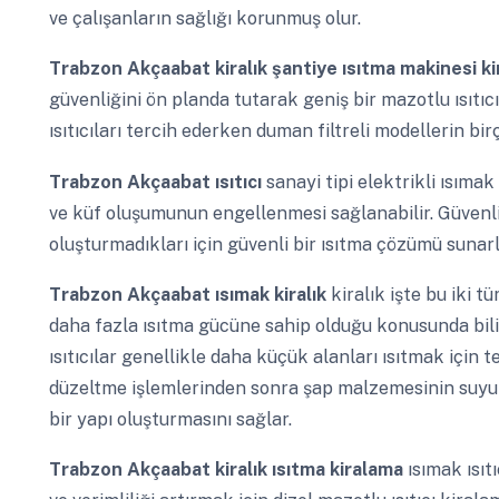
ve çalışanların sağlığı korunmuş olur.
Trabzon Akçaabat
kiralık şantiye ısıtma makinesi k
güvenliğini ön planda tutarak geniş bir mazotlu ısıtı
ısıtıcıları tercih ederken duman filtreli modellerin bi
Trabzon Akçaabat
ısıtıcı
sanayi tipi elektrikli ısım
ve küf oluşumunun engellenmesi sağlanabilir. Güvenlik 
oluşturmadıkları için güvenli bir ısıtma çözümü sunarl
Trabzon Akçaabat
ısımak kiralık
kiralık işte bu iki t
daha fazla ısıtma gücüne sahip olduğu konusunda bilin
ısıtıcılar genellikle daha küçük alanları ısıtmak için 
düzeltme işlemlerinden sonra şap malzemesinin suyun
bir yapı oluşturmasını sağlar.
Trabzon Akçaabat
kiralık ısıtma kiralama
ısımak ısıt