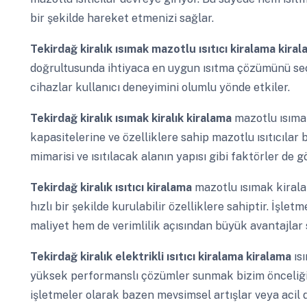
bir şekilde hareket etmenizi sağlar.
Tekirdağ
kiralık ısımak mazotlu ısıtıcı kiralama kira
doğrultusunda ihtiyaca en uygun ısıtma çözümünü seç
cihazlar kullanıcı deneyimini olumlu yönde etkiler.
Tekirdağ
kiralık ısımak kiralık kiralama
mazotlu ısıma
kapasitelerine ve özelliklere sahip mazotlu ısıtıcıla
mimarisi ve ısıtılacak alanın yapısı gibi faktörler de 
Tekirdağ
kiralık ısıtıcı kiralama
mazotlu ısımak kiralam
hızlı bir şekilde kurulabilir özelliklere sahiptir. İşl
maliyet hem de verimlilik açısından büyük avantajlar 
Tekirdağ
kiralık elektrikli ısıtıcı kiralama kiralama
ıs
yüksek performanslı çözümler sunmak bizim önceliğim
işletmeler olarak bazen mevsimsel artışlar veya acil