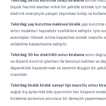
Tekirdağ
beton kurutma cihazı kiralama
ısıtma mazot
büyük hacimli alanları etkili bir şekilde ısıtmak için ta
elektrik enerjisiyle çalışan taşınması kolay ve kullanı
Tekirdağ
şap kurutma makinesi kiralık
şap kurutma c
ısıtıcı modelleri taşınabilir özelliklere sahiptir. İşte 
avantajları Yüksek ısıtma kapasitesi ısımak mazotlu ısıt
ısıtabilme kapasitesine sahiptir.
Tekirdağ
30 kw elektrikli ısıtıcı kiralama
ısıtıcı doğ
ve düzenli kontrol işlemleri ile betonun kalitesi ve daya
dayanıklılık kazandırmak ve zeminin düzgün bir şekild
önemlidir.
Tekirdağ
kiralık kiralık sanayi tipi mazotlu ısıtıcı ki
soğuk kış aylarında bile işyerinizin her köşesini ısıtab
kiralama süresince sorunsuz bir deneyim yaşanmasını