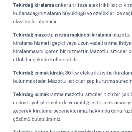
Tekirdağ
kiralama
ankara trifaze elektrikli ısıtıcı kir
kullanacağınız alanın büyüklüğü ve özellikleri de seç
ulaşılabilir olmalıdır.
Tekirdağ
mazotlu ısıtma makinesi kiralama
mazotlu ı
kiralama hizmeti geçici veya uzun vadeli ısıtma ihtiyaç
kiralanmasını içeren bir hizmettir. Mazotlu ısıtıcıla
etkili bir şekilde kullanılabilir.
Tekirdağ
ısımak kiralık
30 kw elektrikli ısıtıcı kiral
bulunmaktadır. Mazotlu ısıtıcılar şap kurutma sürecind
Tekirdağ
ısımak
ısıtma mazotlu ısıtıcılar hızlı bir şeki
endüstriyel işletmelerde verimliliği arttırmak amacıyl
geçerek kiralama seçeneklerimiz hakkında daha fazla b
çözümü bulabilirsiniz.