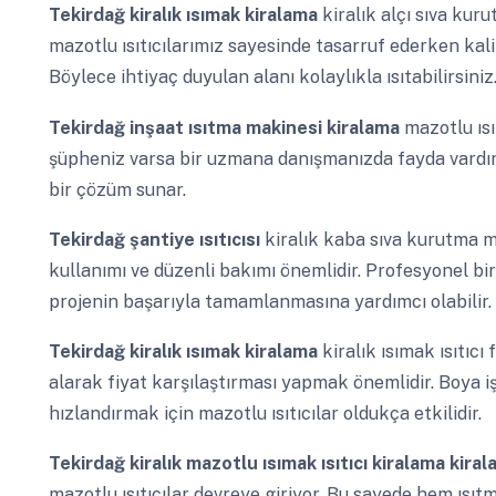
Tekirdağ
kiralık ısımak kiralama
kiralık alçı sıva kur
mazotlu ısıtıcılarımız sayesinde tasarruf ederken kali
Böylece ihtiyaç duyulan alanı kolaylıkla ısıtabilirsiniz
Tekirdağ
inşaat ısıtma makinesi kiralama
mazotlu ısı
şüpheniz varsa bir uzmana danışmanızda fayda vardır. 
bir çözüm sunar.
Tekirdağ
şantiye ısıtıcısı
kiralık kaba sıva kurutma m
kullanımı ve düzenli bakımı önemlidir. Profesyonel bir 
projenin başarıyla tamamlanmasına yardımcı olabilir.
Tekirdağ
kiralık ısımak kiralama
kiralık ısımak ısıtıcı
alarak fiyat karşılaştırması yapmak önemlidir. Boya 
hızlandırmak için mazotlu ısıtıcılar oldukça etkilidir.
Tekirdağ
kiralık mazotlu ısımak ısıtıcı kiralama kira
mazotlu ısıtıcılar devreye giriyor. Bu sayede hem ısıt