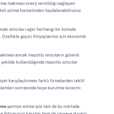
utma makinesi enerji verimliliği sağlayan
teli ısıtma hizmetinden faydalanabilirsiniz.
.
mak ısıtıcıları eğer herhangi bir konuda
Özellikle geçici ihtiyaçlarınız için ekonomik
akinesi ancak mazotlu ısıtıcıların güvenli
şekilde kullanıldığında mazotlu ısıtıcılar
 fiyat karşılaştırması farklı firmalardan teklif
işlemleri sonrasında boya kurutma sürecini
lama
şantiye ısıtma işte tam da bu noktada
ma ihtiyacınızı karşılar hem de çevreye duyarlı