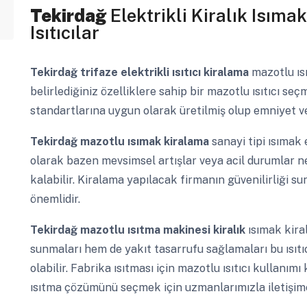
Tekirdağ
Elektrikli Kiralık Isıma
Isıtıcılar
Tekirdağ
trifaze elektrikli ısıtıcı kiralama
mazotlu ısı
belirlediğiniz özelliklere sahip bir mazotlu ısıtıcı seçm
standartlarına uygun olarak üretilmiş olup emniyet ven
Tekirdağ
mazotlu ısımak kiralama
sanayi tipi ısımak
olarak bazen mevsimsel artışlar veya acil durumlar n
kalabilir. Kiralama yapılacak firmanın güvenilirliği s
önemlidir.
Tekirdağ
mazotlu ısıtma makinesi kiralık
ısımak kira
sunmaları hem de yakıt tasarrufu sağlamaları bu ısıtıc
olabilir. Fabrika ısıtması için mazotlu ısıtıcı kullanı
ısıtma çözümünü seçmek için uzmanlarımızla iletişime