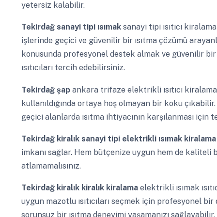
yetersiz kalabilir.
Tekirdağ
sanayi tipi ısımak
sanayi tipi ısıtıcı kiralam
işlerinde geçici ve güvenilir bir ısıtma çözümü arayanl
konusunda profesyonel destek almak ve güvenilir bir
ısıtıcıları tercih edebilirsiniz.
Tekirdağ
şap
ankara trifaze elektrikli ısıtıcı kiralam
kullanıldığında ortaya hoş olmayan bir koku çıkabilir. 
geçici alanlarda ısıtma ihtiyacının karşılanması için t
Tekirdağ
kiralık sanayi tipi elektrikli ısımak kiralam
imkanı sağlar. Hem bütçenize uygun hem de kaliteli b
atlamamalısınız.
Tekirdağ
kiralık kiralık kiralama
elektrikli ısımak ısı
uygun mazotlu ısıtıcıları seçmek için profesyonel bir d
sorunsuz bir ısıtma deneyimi yaşamanızı sağlayabilir. 