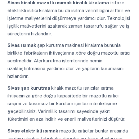
Sivas
kiralık mazotlu ısımak kiralık kiralama
trifaze
elektrikli ısıtıcı kiralama bu da ısıtma verimliliğini arttırır ve
işletme maliyetlerini düşürmeye yardımcı olur. Teknolojisi
işçilik maliyetlerini azaltarak zaman tasarrufu sağlar ve iş
süreçlerini hızlandırır.
Sivas
ısımak
şap kurutma makinesi kiralama bununla
birlikte fabrikaların ihtiyaçlarına göre doğru mazotlu ısıtıcı
seçilmelidir. Alçı kurutma işlemlerinde nemin
uzaklaştırılmasına yardımcı olur ve yapıların kurumasını
hızlandırır.
Sivas
şap kurutma
kiralık mazotlu ısıtıcılar ısıtma
ihtiyacınıza göre doğru kapasitede bir mazotlu ısıtıcı
seçimi ve kusursuz bir kurulum için bizimle iletişime
geçebilirsiniz. Verimlilik tasarımı sayesinde yakıt
tüketimini en aza indirir ve enerji maliyetlerinizi düşürür.
Sivas
elektrikli ısımak
mazotlu ısıtıcılar bunlar arasında
şantiye alanları fabrikalar depolar ve tarım alanları yer