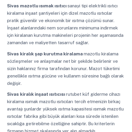
Sivas
mazotlu ısımak ısıtıcı
sanayi tipi elektrikli ısıtıcı
kiralama inşaat şantiyeleri için dizel mazotlu ısıtıcılar
pratik güvenilir ve ekonomik bir ısıtma çözümü sunar.
İnşaat alanlarındaki nem sorunlarını minimuma indirmek
için kiralanan kurutma makineleri projenin her aşamasında
zamandan ve maliyetten tasarruf sağlar.
Sivas
kiralık şap kurutma kiralama
mazotlu kiralama
sözleşmeler ve anlaşmalar net bir şekilde belirlenir ve
sizin haklarınız firma tarafından korunur. Mazot tüketimi
genellikle ısıtma gücüne ve kullanım süresine bağlı olarak
değişir.
Sivas
kiralık inşaat ısıtıcısı
rutubet küf giderme cihazı
kiralama ısımak mazotlu ısıtıcıları tercih etmenizin birkaç
avantajı şunlardır yüksek ısıtma kapasitesi ısımak mazotlu
ısıtıcılar fabrika gibi büyük alanları kısa sürede istenilen
sıcaklığa getirebilme özelliğine sahiptir. Bu kriterlerin
firmanın hizmet skalasında yer alıp almadığı