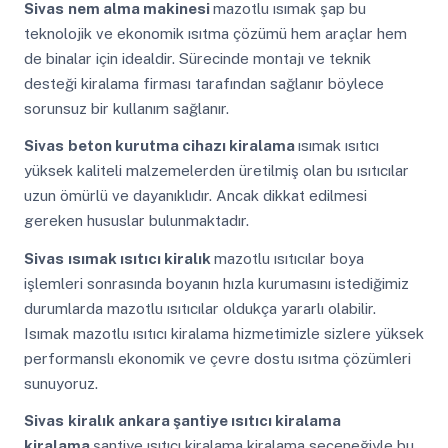
Sivas
nem alma makinesi
mazotlu ısımak şap bu
teknolojik ve ekonomik ısıtma çözümü hem araçlar hem
de binalar için idealdir. Sürecinde montajı ve teknik
desteği kiralama firması tarafından sağlanır böylece
sorunsuz bir kullanım sağlanır.
Sivas
beton kurutma cihazı kiralama
ısımak ısıtıcı
yüksek kaliteli malzemelerden üretilmiş olan bu ısıtıcılar
uzun ömürlü ve dayanıklıdır. Ancak dikkat edilmesi
gereken hususlar bulunmaktadır.
Sivas
ısımak ısıtıcı kiralık
mazotlu ısıtıcılar boya
işlemleri sonrasında boyanın hızla kurumasını istediğimiz
durumlarda mazotlu ısıtıcılar oldukça yararlı olabilir.
Isımak mazotlu ısıtıcı kiralama hizmetimizle sizlere yüksek
performanslı ekonomik ve çevre dostu ısıtma çözümleri
sunuyoruz.
Sivas
kiralık ankara şantiye ısıtıcı kiralama
kiralama
şantiye ısıtıcı kiralama kiralama seçeneğiyle bu