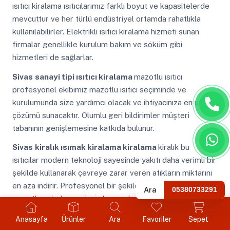
ısıtıcı kiralama ısıtıcılarımız farklı boyut ve kapasitelerde
mevcuttur ve her türlü endüstriyel ortamda rahatlıkla
kullanılabilirler. Elektrikli ısıtıcı kiralama hizmeti sunan
firmalar genellikle kurulum bakım ve söküm gibi
hizmetleri de sağlarlar.
Sivas
sanayi tipi ısıtıcı kiralama
mazotlu ısıtıcı
profesyonel ekibimiz mazotlu ısıtıcı seçiminde ve
kurulumunda size yardımcı olacak ve ihtiyacınıza en uygun
çözümü sunacaktır. Olumlu geri bildirimler müşteri
tabanının genişlemesine katkıda bulunur.
Sivas
kiralık ısımak kiralama kiralama
kiralık bu
ısıtıcılar modern teknoloji sayesinde yakıtı daha verimli bir
şekilde kullanarak çevreye zarar veren atıkların miktarını
en aza indirir. Profesyonel bir şekilde kullanıldığında
Ara
05380733291
mazotlu ısıtıcılar projenin başarıyla tamamlanmasına
yardımcı olabilir.
Anasayfa
Ürünler
Ara
Favoriler
Sepet