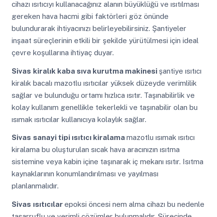
cihazı ısıtıcıyı kullanacağınız alanın büyüklüğü ve ısıtılması
gereken hava hacmi gibi faktörleri göz önünde
bulundurarak ihtiyacınızı belirleyebilirsiniz. Şantiyeler
inşaat süreçlerinin etkili bir şekilde yürütülmesi için ideal
çevre koşullarına ihtiyaç duyar.
Sivas
kiralık kaba sıva kurutma makinesi
şantiye ısıtıcı
kiralık bacalı mazotlu ısıtıcılar yüksek düzeyde verimlilik
sağlar ve bulunduğu ortamı hızlıca ısıtır. Taşınabilirlik ve
kolay kullanım genellikle tekerlekli ve taşınabilir olan bu
ısımak ısıtıcılar kullanıcıya kolaylık sağlar.
Sivas
sanayi tipi ısıtıcı kiralama
mazotlu ısımak ısıtıcı
kiralama bu oluşturulan sıcak hava aracınızın ısıtma
sistemine veya kabin içine taşınarak iç mekanı ısıtır. Isıtma
kaynaklarının konumlandırılması ve yayılması
planlanmalıdır.
Sivas
ısıtıcılar
epoksi öncesi nem alma cihazı bu nedenle
tasarruflu ve verimli çözümler bulunmalıdır. Sürecinde