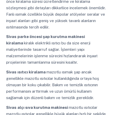
önce kiralama süresi ücretlendirme ve kiralama
sözleşmesi gibi detayları dikkatlice incelemek önemlidir.
Fanlı ısımak özellikle büyük depolar atölyeler seralar ve
inşaat alanları gibi geniş ve yüksek tavanlı alanların
ısıtılmasında tercih edilir.
Sivas
parke öncesi şap kurutma makinesi
kiralama
kiralık elektrikli ısıtıcı bu da size enerji
maliyetlerinde tasarruf sağlar. İşlemleri yapı
malzemelerinin işlenme sürecini hızlandırarak inşaat
projelerinin tamamlanma süresini kısaltır.
Sivas
ısıtıcı kiralama
mazotlu ısımak şap ancak
genellikle mazotlu ısıtıcılar kullanıldığında ortaya hoş
olmayan bir koku çıkabilir. Bakım ve temizlik ısıtıcının
performansını arttırmak ve uzun ömürlü kullanım
sağlamak için düzenli bakım ve temizlik gereklidir.
Sivas
alçı sıva kurutma makinesi
mazotlu ısıtıcılar
mazotlu ısıtıcılar genellikle büyük alanları hızlı bir şekilde