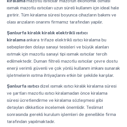
kiralama
mazotlu ısıtıcılar mazotun ekonomik olması
ısımak mazotlu ısıtıcıları uzun süreli kullanım için ideal hale
getirir. Tüm kiralama süresi boyunca cihazların bakımı ve
olası arızaların onarımı firmamız tarafından yapılır.
Şanlıurfa
kiralık kiralık elektrikli ısıtıcı
kiralama
ankara trifaze elektrikli ısıtıcı kiralama bu
sebeplerden dolayı sanayi tesisleri ve büyük alanları
ısıtmak için mazotlu sanayi tipi ısımak ısıtıcılar tercih
edilmektedir. Duman filtreli mazotlu ısıtıcılar çevre dostu
enerji verimli güvenli ve çok yönlü kullanım imkanı sunarak
işletmelerin ısıtma ihtiyaçlarını etkin bir şekilde karşılar.
Şanlıurfa
ısıtıcı
dizel ısımak ısıtıcı kiralık kiralama süresi
ve şartları mazotlu ısıtıcı kiralamadan önce kiralama
süresi ücretlendirme ve kiralama sözleşmesi gibi
detayları dikkatlice incelemek önemlidir. Teslimat
sonrasında gerekli kurulum işlemleri de genellikle firma
tarafından yapılmaktadır.