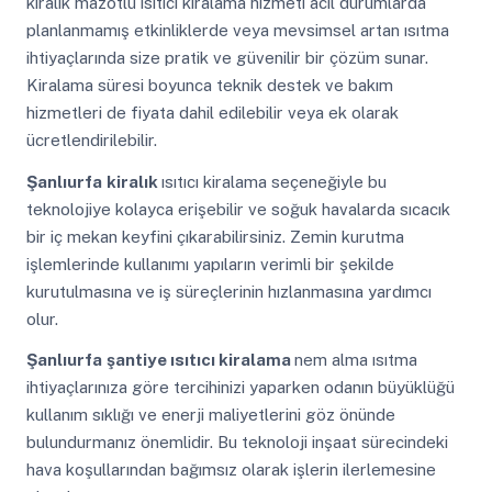
kiralık mazotlu ısıtıcı kiralama hizmeti acil durumlarda
planlanmamış etkinliklerde veya mevsimsel artan ısıtma
ihtiyaçlarında size pratik ve güvenilir bir çözüm sunar.
Kiralama süresi boyunca teknik destek ve bakım
hizmetleri de fiyata dahil edilebilir veya ek olarak
ücretlendirilebilir.
Şanlıurfa
kiralık
ısıtıcı kiralama seçeneğiyle bu
teknolojiye kolayca erişebilir ve soğuk havalarda sıcacık
bir iç mekan keyfini çıkarabilirsiniz. Zemin kurutma
işlemlerinde kullanımı yapıların verimli bir şekilde
kurutulmasına ve iş süreçlerinin hızlanmasına yardımcı
olur.
Şanlıurfa
şantiye ısıtıcı kiralama
nem alma ısıtma
ihtiyaçlarınıza göre tercihinizi yaparken odanın büyüklüğü
kullanım sıklığı ve enerji maliyetlerini göz önünde
bulundurmanız önemlidir. Bu teknoloji inşaat sürecindeki
hava koşullarından bağımsız olarak işlerin ilerlemesine