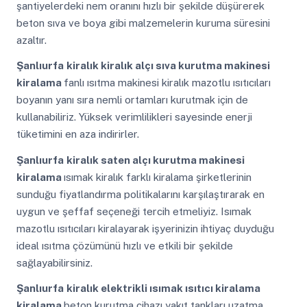
şantiyelerdeki nem oranını hızlı bir şekilde düşürerek
beton sıva ve boya gibi malzemelerin kuruma süresini
azaltır.
Şanlıurfa
kiralık kiralık alçı sıva kurutma makinesi
kiralama
fanlı ısıtma makinesi kiralık mazotlu ısıtıcıları
boyanın yanı sıra nemli ortamları kurutmak için de
kullanabiliriz. Yüksek verimlilikleri sayesinde enerji
tüketimini en aza indirirler.
Şanlıurfa
kiralık saten alçı kurutma makinesi
kiralama
ısımak kiralık farklı kiralama şirketlerinin
sunduğu fiyatlandırma politikalarını karşılaştırarak en
uygun ve şeffaf seçeneği tercih etmeliyiz. Isımak
mazotlu ısıtıcıları kiralayarak işyerinizin ihtiyaç duyduğu
ideal ısıtma çözümünü hızlı ve etkili bir şekilde
sağlayabilirsiniz.
Şanlıurfa
kiralık elektrikli ısımak ısıtıcı kiralama
kiralama
beton kurutma cihazı yakıt tankları uzatma