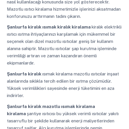
nasıl kullanılacağı konusunda size yol gösterecektir.
Mazotlu ısıtıcı kiralama hizmetimizle işlerinizi aksatmadan
konforunuzu arttırmanın tadını çıkarın.
Şanlıurfa
kiralık ısımak kiralık kiralama
kiralık elektrikli
ısıtıcı ısıtma ihtiyaçlarınızı karşılamak için mükemmel bir
seçenek olan dizel mazotlu ısıtıcılar geniş bir kullanım
alanına sahiptir. Mazotlu ısıtıcılar şap kurutma işleminde
verimliliği artıran ve zaman kazandıran önemli
ekipmanlardır.
Şanlıurfa
kiralık
ısımak kiralama mazotlu ısıtıcılar inşaat
alanlarında sıklıkla tercih edilen bir ısıtma çözümüdür.
Yüksek verimlilikleri sayesinde enerji tüketimini en aza
indirirler.
Şanlıurfa
kiralık mazotlu ısımak kiralama
kiralama
şantiye ısıtıcısı bu yüksek verimli ısıtıcılar yakıtı
tasarruflu bir şekilde kullanarak enerji maliyetlerinden
tasarruf sağlar. Alçı kurutma işlemlerinde nemin