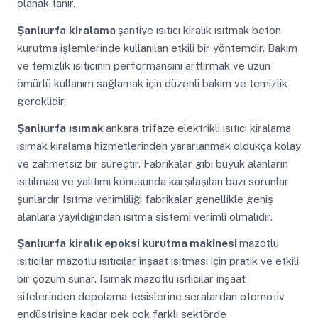
olanak tanır.
Şanlıurfa
kiralama
şantiye ısıtıcı kiralık ısıtmak beton
kurutma işlemlerinde kullanılan etkili bir yöntemdir. Bakım
ve temizlik ısıtıcının performansını arttırmak ve uzun
ömürlü kullanım sağlamak için düzenli bakım ve temizlik
gereklidir.
Şanlıurfa
ısımak
ankara trifaze elektrikli ısıtıcı kiralama
ısımak kiralama hizmetlerinden yararlanmak oldukça kolay
ve zahmetsiz bir süreçtir. Fabrikalar gibi büyük alanların
ısıtılması ve yalıtımı konusunda karşılaşılan bazı sorunlar
şunlardır Isıtma verimliliği fabrikalar genellikle geniş
alanlara yayıldığından ısıtma sistemi verimli olmalıdır.
Şanlıurfa
kiralık epoksi kurutma makinesi
mazotlu
ısıtıcılar mazotlu ısıtıcılar inşaat ısıtması için pratik ve etkili
bir çözüm sunar. Isımak mazotlu ısıtıcılar inşaat
sitelerinden depolama tesislerine seralardan otomotiv
endüstrisine kadar pek çok farklı sektörde