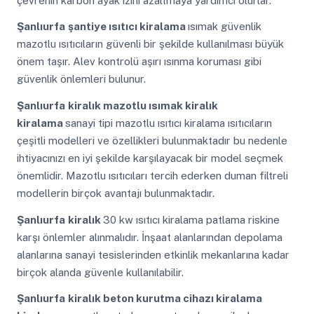
çevrenin karbon ayak izini azaltmaya yardımcı olurlar.
Şanlıurfa
şantiye ısıtıcı kiralama
ısımak güvenlik
mazotlu ısıtıcıların güvenli bir şekilde kullanılması büyük
önem taşır. Alev kontrolü aşırı ısınma koruması gibi
güvenlik önlemleri bulunur.
Şanlıurfa
kiralık mazotlu ısımak kiralık
kiralama
sanayi tipi mazotlu ısıtıcı kiralama ısıtıcıların
çeşitli modelleri ve özellikleri bulunmaktadır bu nedenle
ihtiyacınızı en iyi şekilde karşılayacak bir model seçmek
önemlidir. Mazotlu ısıtıcıları tercih ederken duman filtreli
modellerin birçok avantajı bulunmaktadır.
Şanlıurfa
kiralık
30 kw ısıtıcı kiralama patlama riskine
karşı önlemler alınmalıdır. İnşaat alanlarından depolama
alanlarına sanayi tesislerinden etkinlik mekanlarına kadar
birçok alanda güvenle kullanılabilir.
Şanlıurfa
kiralık beton kurutma cihazı kiralama