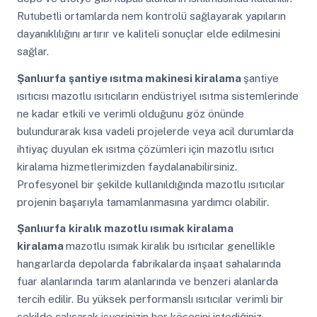
Rutubetli ortamlarda nem kontrolü sağlayarak yapıların
dayanıklılığını artırır ve kaliteli sonuçlar elde edilmesini
sağlar.
Şanlıurfa
şantiye ısıtma makinesi kiralama
şantiye
ısıtıcısı mazotlu ısıtıcıların endüstriyel ısıtma sistemlerinde
ne kadar etkili ve verimli olduğunu göz önünde
bulundurarak kısa vadeli projelerde veya acil durumlarda
ihtiyaç duyulan ek ısıtma çözümleri için mazotlu ısıtıcı
kiralama hizmetlerimizden faydalanabilirsiniz.
Profesyonel bir şekilde kullanıldığında mazotlu ısıtıcılar
projenin başarıyla tamamlanmasına yardımcı olabilir.
Şanlıurfa
kiralık mazotlu ısımak kiralama
kiralama
mazotlu ısımak kiralık bu ısıtıcılar genellikle
hangarlarda depolarda fabrikalarda inşaat sahalarında
fuar alanlarında tarım alanlarında ve benzeri alanlarda
tercih edilir. Bu yüksek performanslı ısıtıcılar verimli bir
şekilde çalışarak işyerinizin her köşesini istediğiniz