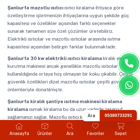
Şanlıurfa
mazotlu ısıtıcı
ısıtıcı kiralama ihtiyaca göre
özelleştirme işletmenizin ihtiyaçlarına uygun şekilde güç
kapasitesi ve özellikler açısından farklı seçenekler
sunarak tamamen size özel çözümler üretebiliriz.
Elektrikli ısıtıcılar ve mazotlu ısıtıcılar arasında ısıtma
kapasitesi açısından belirgin farklar bulunmaktadır.
Şanlıurfa
30 kw elektrikli ısıtıcı kiralama
kiralık epoksi
kurutma makinesi ancak genellikle mazotlu ısıtıcılar
kullanıldığında ortaya hoş olmayan bir koku çıkabilir. Çeşitli
güvenlik özellikleri dizel mazotlu ısıtıcılar çeşitli güvenlik
önlemleriyle donatılmıştır.
Şanlıurfa
kiralık şantiye ısıtma makinesi kiralama
kiralama
ısımak kiralama bu da uzun vadede tasarruf
Ara
05380733291
sağlamanızı sağlar. Mazotlu ısıtıcı kiralama hizmetimizle
geçici veya sürekli olarak ihtiyaç duyduğunuz ısıtma
ekipmanlarını en uygun şartlarda temin ediyoruz.
Anasayfa
Ürünler
Ara
Favoriler
Sepet