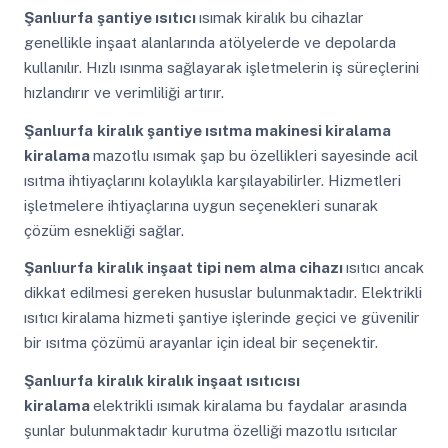
Şanlıurfa
şantiye ısıtıcı
ısımak kiralık bu cihazlar
genellikle inşaat alanlarında atölyelerde ve depolarda
kullanılır. Hızlı ısınma sağlayarak işletmelerin iş süreçlerini
hızlandırır ve verimliliği artırır.
Şanlıurfa
kiralık şantiye ısıtma makinesi kiralama
kiralama
mazotlu ısımak şap bu özellikleri sayesinde acil
ısıtma ihtiyaçlarını kolaylıkla karşılayabilirler. Hizmetleri
işletmelere ihtiyaçlarına uygun seçenekleri sunarak
çözüm esnekliği sağlar.
Şanlıurfa
kiralık inşaat tipi nem alma cihazı
ısıtıcı ancak
dikkat edilmesi gereken hususlar bulunmaktadır. Elektrikli
ısıtıcı kiralama hizmeti şantiye işlerinde geçici ve güvenilir
bir ısıtma çözümü arayanlar için ideal bir seçenektir.
Şanlıurfa
kiralık kiralık inşaat ısıtıcısı
kiralama
elektrikli ısımak kiralama bu faydalar arasında
şunlar bulunmaktadır kurutma özelliği mazotlu ısıtıcılar