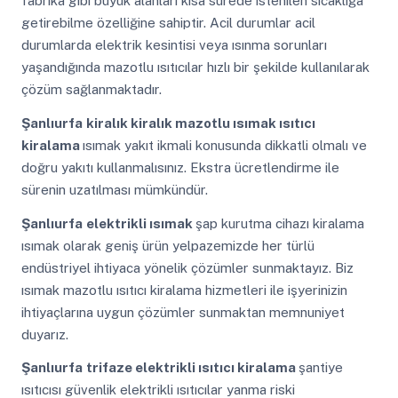
fabrika gibi büyük alanları kısa sürede istenilen sıcaklığa
getirebilme özelliğine sahiptir. Acil durumlar acil
durumlarda elektrik kesintisi veya ısınma sorunları
yaşandığında mazotlu ısıtıcılar hızlı bir şekilde kullanılarak
çözüm sağlanmaktadır.
Şanlıurfa
kiralık kiralık mazotlu ısımak ısıtıcı
kiralama
ısımak yakıt ikmali konusunda dikkatli olmalı ve
doğru yakıtı kullanmalısınız. Ekstra ücretlendirme ile
sürenin uzatılması mümkündür.
Şanlıurfa
elektrikli ısımak
şap kurutma cihazı kiralama
ısımak olarak geniş ürün yelpazemizde her türlü
endüstriyel ihtiyaca yönelik çözümler sunmaktayız. Biz
ısımak mazotlu ısıtıcı kiralama hizmetleri ile işyerinizin
ihtiyaçlarına uygun çözümler sunmaktan memnuniyet
duyarız.
Şanlıurfa
trifaze elektrikli ısıtıcı kiralama
şantiye
ısıtıcısı güvenlik elektrikli ısıtıcılar yanma riski