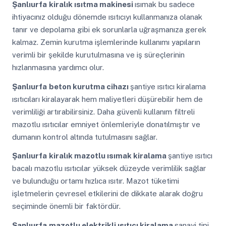
Şanlıurfa
kiralık ısıtma makinesi
ısımak bu sadece
ihtiyacınız olduğu dönemde ısıtıcıyı kullanmanıza olanak
tanır ve depolama gibi ek sorunlarla uğraşmanıza gerek
kalmaz. Zemin kurutma işlemlerinde kullanımı yapıların
verimli bir şekilde kurutulmasına ve iş süreçlerinin
hızlanmasına yardımcı olur.
Şanlıurfa
beton kurutma cihazı
şantiye ısıtıcı kiralama
ısıtıcıları kiralayarak hem maliyetleri düşürebilir hem de
verimliliği artırabilirsiniz. Daha güvenli kullanım filtreli
mazotlu ısıtıcılar emniyet önlemleriyle donatılmıştır ve
dumanın kontrol altında tutulmasını sağlar.
Şanlıurfa
kiralık mazotlu ısımak kiralama
şantiye ısıtıcı
bacalı mazotlu ısıtıcılar yüksek düzeyde verimlilik sağlar
ve bulunduğu ortamı hızlıca ısıtır. Mazot tüketimi
işletmelerin çevresel etkilerini de dikkate alarak doğru
seçiminde önemli bir faktördür.
Şanlıurfa
mazotlu elektrikli ısıtıcı kiralama
sanayi tipi