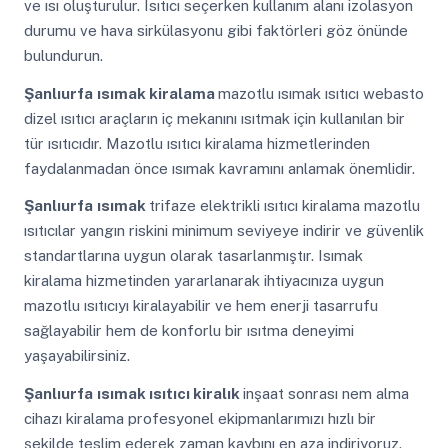
ve ısı oluşturulur. Isıtıcı seçerken kullanım alanı izolasyon
durumu ve hava sirkülasyonu gibi faktörleri göz önünde
bulundurun.
Şanlıurfa
ısımak kiralama
mazotlu ısımak ısıtıcı webasto
dizel ısıtıcı araçların iç mekanını ısıtmak için kullanılan bir
tür ısıtıcıdır. Mazotlu ısıtıcı kiralama hizmetlerinden
faydalanmadan önce ısımak kavramını anlamak önemlidir.
Şanlıurfa
ısımak
trifaze elektrikli ısıtıcı kiralama mazotlu
ısıtıcılar yangın riskini minimum seviyeye indirir ve güvenlik
standartlarına uygun olarak tasarlanmıştır. Isımak
kiralama hizmetinden yararlanarak ihtiyacınıza uygun
mazotlu ısıtıcıyı kiralayabilir ve hem enerji tasarrufu
sağlayabilir hem de konforlu bir ısıtma deneyimi
yaşayabilirsiniz.
Şanlıurfa
ısımak ısıtıcı kiralık
inşaat sonrası nem alma
cihazı kiralama profesyonel ekipmanlarımızı hızlı bir
şekilde teslim ederek zaman kaybını en aza indiriyoruz.