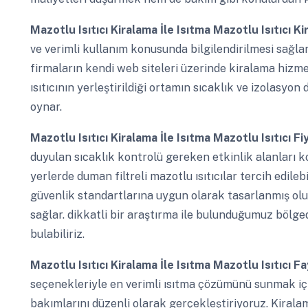
Mazotlu Isıtıcı Kiralama İle Isıtma
Mazotlu Isıtıcı K
ve verimli kullanım konusunda bilgilendirilmesi sağla
firmaların kendi web siteleri üzerinde kiralama hizme
ısıtıcının yerleştirildiği ortamın sıcaklık ve izolasyo
oynar.
Mazotlu Isıtıcı Kiralama İle Isıtma
Mazotlu Isıtıcı Fi
duyulan sıcaklık kontrolü gereken etkinlik alanları ko
yerlerde duman filtreli mazotlu ısıtıcılar tercih edileb
güvenlik standartlarına uygun olarak tasarlanmış ol
sağlar. dikkatli bir araştırma ile bulunduğumuz bölg
bulabiliriz.
Mazotlu Isıtıcı Kiralama İle Isıtma
Mazotlu Isıtıcı F
seçenekleriyle en verimli ısıtma çözümünü sunmak içi
bakımlarını düzenli olarak gerçekleştiriyoruz. Kiral