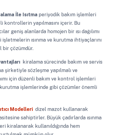
ralama İle Isıtma
periyodik bakım işlemleri
i kontrollerin yapılmasını içerir. Bu
ıcılar geniş alanlarda homojen bir ısı dağılımı
i işletmelerin ısınma ve kurutma ihtiyaçlarını
l bir çözümdür.
vantajları
kiralama sürecinde bakım ve servis
ma şirketiyle sözleşme yapılmalı ve
ımı için düzenli bakım ve kontrol işlemleri
m kurutma işlemlerinde gibi çözümler önemli
ıtıcı Modelleri
dizel mazot kullanarak
asitesine sahiptirler. Büyük çadırlarda ısınma
leri kiralanarak kullanıldığında hem
 kurtulmak mümkün olur.