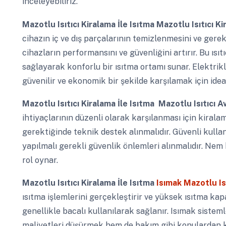
inceleyebiliriz.
Mazotlu Isıtıcı Kiralama İle Isıtma
Mazotlu Isıtıcı Ki
cihazın iç ve dış parçalarının temizlenmesini ve gerekl
cihazların performansını ve güvenliğini artırır. Bu ısıt
sağlayarak konforlu bir ısıtma ortamı sunar. Elektrikl
güvenilir ve ekonomik bir şekilde karşılamak için idea
Mazotlu Isıtıcı Kiralama İle Isıtma
Mazotlu Isıtıcı A
ihtiyaçlarının düzenli olarak karşılanması için kirala
gerektiğinde teknik destek alınmalıdır. Güvenli kullan
yapılmalı gerekli güvenlik önlemleri alınmalıdır. Ne
rol oynar.
Mazotlu Isıtıcı Kiralama İle Isıtma
Isımak Mazotlu Is
ısıtma işlemlerini gerçekleştirir ve yüksek ısıtma kap
genellikle bacalı kullanılarak sağlanır. Isımak sistem
maliyetleri düşürmek hem de bakım gibi konulardan