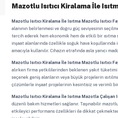
Mazotlu Isıtıcı Kiralama İle Isıt
Mazotlu Isıtıcı Kiralama İle Isıtma
Mazotlu Isıtıcı F
alanının belirlenmesi ve doğru güç seviyesinin seçilmesi
tercih ederek hem ekonomik hem de etkili bir ısıtma si
inşaat alanlarında özellikle soğuk hava koşullarında 
amacıyla kullanılır. Cihazın etrafında asla yanıcı mad
Mazotlu Isıtıcı Kiralama İle Isıtma
Mazotlu Isıtıcı F
alırken firma yetkililerinden beklenen yakıt tüketimi ile
seçenek geniş alanların veya büyük projelerin ısıtılmas
çözümlerle inşaat projelerinin kesintisiz ve verimli bir
Mazotlu Isıtıcı Kiralama İle Isıtma
Mazotla Çalışan I
düzenli bakım hizmetleri sağlanır. Taşınabilir mazotlu ı
etkileyici performans özellikleri ile dikkat çekmekted