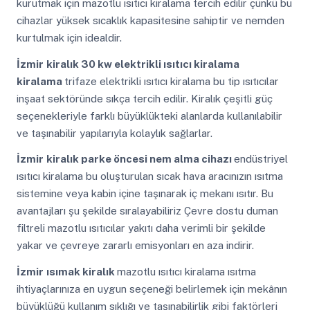
kurutmak için mazotlu ısıtıcı kiralama tercih edilir çünkü bu
cihazlar yüksek sıcaklık kapasitesine sahiptir ve nemden
kurtulmak için idealdir.
İzmir
kiralık 30 kw elektrikli ısıtıcı kiralama
kiralama
trifaze elektrikli ısıtıcı kiralama bu tip ısıtıcılar
inşaat sektöründe sıkça tercih edilir. Kiralık çeşitli güç
seçenekleriyle farklı büyüklükteki alanlarda kullanılabilir
ve taşınabilir yapılarıyla kolaylık sağlarlar.
İzmir
kiralık parke öncesi nem alma cihazı
endüstriyel
ısıtıcı kiralama bu oluşturulan sıcak hava aracınızın ısıtma
sistemine veya kabin içine taşınarak iç mekanı ısıtır. Bu
avantajları şu şekilde sıralayabiliriz Çevre dostu duman
filtreli mazotlu ısıtıcılar yakıtı daha verimli bir şekilde
yakar ve çevreye zararlı emisyonları en aza indirir.
İzmir
ısımak kiralık
mazotlu ısıtıcı kiralama ısıtma
ihtiyaçlarınıza en uygun seçeneği belirlemek için mekânın
büyüklüğü kullanım sıklığı ve taşınabilirlik gibi faktörleri