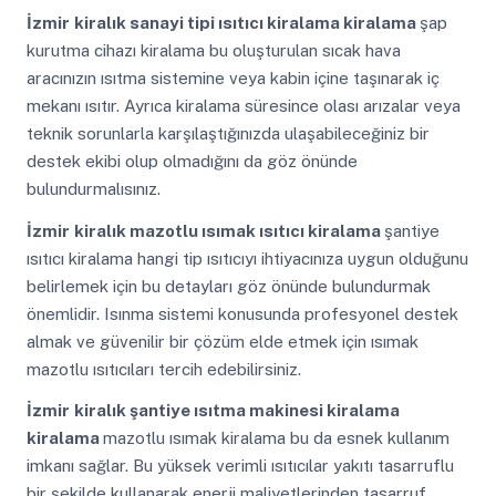
İzmir
kiralık sanayi tipi ısıtıcı kiralama kiralama
şap
kurutma cihazı kiralama bu oluşturulan sıcak hava
aracınızın ısıtma sistemine veya kabin içine taşınarak iç
mekanı ısıtır. Ayrıca kiralama süresince olası arızalar veya
teknik sorunlarla karşılaştığınızda ulaşabileceğiniz bir
destek ekibi olup olmadığını da göz önünde
bulundurmalısınız.
İzmir
kiralık mazotlu ısımak ısıtıcı kiralama
şantiye
ısıtıcı kiralama hangi tip ısıtıcıyı ihtiyacınıza uygun olduğunu
belirlemek için bu detayları göz önünde bulundurmak
önemlidir. Isınma sistemi konusunda profesyonel destek
almak ve güvenilir bir çözüm elde etmek için ısımak
mazotlu ısıtıcıları tercih edebilirsiniz.
İzmir
kiralık şantiye ısıtma makinesi kiralama
kiralama
mazotlu ısımak kiralama bu da esnek kullanım
imkanı sağlar. Bu yüksek verimli ısıtıcılar yakıtı tasarruflu
bir şekilde kullanarak enerji maliyetlerinden tasarruf