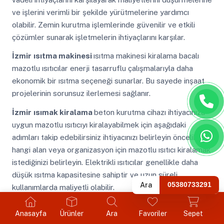
ve işlerini verimli bir şekilde yürütmelerine yardımcı
olabilir. Zemin kurutma işlemlerinde güvenilir ve etkili
çözümler sunarak işletmelerin ihtiyaçlarını karşılar.
İzmir
ısıtma makinesi
ısıtma makinesi kiralama bacalı
mazotlu ısıtıcılar enerji tasarruflu çalışmalarıyla daha
ekonomik bir ısıtma seçeneği sunarlar. Bu sayede inşaat
projelerinin sorunsuz ilerlemesi sağlanır.
İzmir
ısımak kiralama
beton kurutma cihazı ihtiyacınıza
uygun mazotlu ısıtıcıyı kiralayabilmek için aşağıdaki
adımları takip edebilirsiniz ihtiyacınızı belirleyin öncelikle
hangi alan veya organizasyon için mazotlu ısıtıcı kiralamak
istediğinizi belirleyin. Elektrikli ısıtıcılar genellikle daha
düşük ısıtma kapasitesine sahiptir ve uzun süreli
Ara
05380733291
kullanımlarda maliyetli olabilir.
İzmir
kiralık mazotlu ısıtıcılar
inşaat ısıtma makinesi
Anasayfa
Ürünler
Ara
Favoriler
Sepet
ayrıca taşınabilir yapıları sayesinde istenilen alana