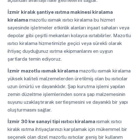
açısından avantajlı hale gelmelerini sağlar.
İzmir
kiralık şantiye ısıtma makinesi kiralama
kiralama
mazotlu ısımak ısıtıcı kiralama bu hizmet
sayesinde işletmeler etkinlik alanları inşaat sahaları veya
depolar gibi çeşitli mekanları kolayca ısıtabilirler. Mazotlu
ısıtıcı kiralama hizmetimizle geçici veya sürekli olarak
ihtiyaç duyduğunuz ısıtma ekipmanlarını en uygun
şartlarda temin ediyoruz.
İzmir
mazotlu ısımak kiralama
mazotlu ısımak kiralama
yüksek kaliteli malzemelerden üretilmiş olan bu ısıtıcılar
uzun ömürlü ve dayanıklıdır. Şap kurutma işlemi yapılan
zemin düzeltme işlemlerinden sonra şap malzemesinin
suyunu uzaklaştırarak sertleşmesini ve dayanıklı bir yapı
oluşturmasını sağlar.
İzmir
30 kw sanayi tipi ısıtıcı kiralama
ısımak ısıtıcı
kiralık ısıtma ihtiyaçlarınızı karşılamak için mükemmel bir
seçenek olan dizel mazotlu ısıtıcılar geniş bir kullanım