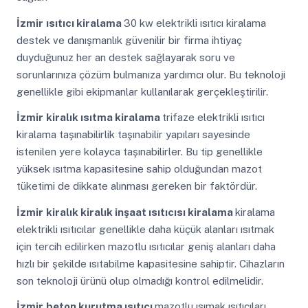
İzmir
ısıtıcı kiralama
30 kw elektrikli ısıtıcı kiralama
destek ve danışmanlık güvenilir bir firma ihtiyaç
duyduğunuz her an destek sağlayarak soru ve
sorunlarınıza çözüm bulmanıza yardımcı olur. Bu teknoloji
genellikle gibi ekipmanlar kullanılarak gerçekleştirilir.
İzmir
kiralık ısıtma kiralama
trifaze elektrikli ısıtıcı
kiralama taşınabilirlik taşınabilir yapıları sayesinde
istenilen yere kolayca taşınabilirler. Bu tip genellikle
yüksek ısıtma kapasitesine sahip olduğundan mazot
tüketimi de dikkate alınması gereken bir faktördür.
İzmir
kiralık kiralık inşaat ısıtıcısı kiralama
kiralama
elektrikli ısıtıcılar genellikle daha küçük alanları ısıtmak
için tercih edilirken mazotlu ısıtıcılar geniş alanları daha
hızlı bir şekilde ısıtabilme kapasitesine sahiptir. Cihazların
son teknoloji ürünü olup olmadığı kontrol edilmelidir.
İzmir
beton kurutma ısıtıcı
mazotlu ısımak ısıtıcıları