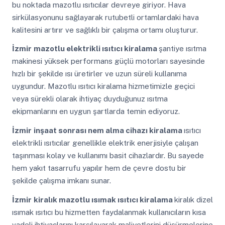
bu noktada mazotlu ısıtıcılar devreye giriyor. Hava
sirkülasyonunu sağlayarak rutubetli ortamlardaki hava
kalitesini artırır ve sağlıklı bir çalışma ortamı oluşturur.
İzmir
mazotlu elektrikli ısıtıcı kiralama
şantiye ısıtma
makinesi yüksek performans güçlü motorları sayesinde
hızlı bir şekilde ısı üretirler ve uzun süreli kullanıma
uygundur. Mazotlu ısıtıcı kiralama hizmetimizle geçici
veya sürekli olarak ihtiyaç duyduğunuz ısıtma
ekipmanlarını en uygun şartlarda temin ediyoruz.
İzmir
inşaat sonrası nem alma cihazı kiralama
ısıtıcı
elektrikli ısıtıcılar genellikle elektrik enerjisiyle çalışan
taşınması kolay ve kullanımı basit cihazlardır. Bu sayede
hem yakıt tasarrufu yapılır hem de çevre dostu bir
şekilde çalışma imkanı sunar.
İzmir
kiralık mazotlu ısımak ısıtıcı kiralama
kiralık dizel
ısımak ısıtıcı bu hizmetten faydalanmak kullanıcıların kısa
vadeli ihtiyaçlarını karşılayarak maliyetlerini düşürmelerine