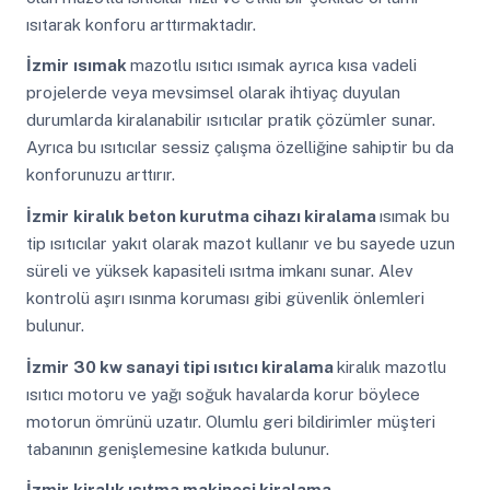
ısıtarak konforu arttırmaktadır.
İzmir
ısımak
mazotlu ısıtıcı ısımak ayrıca kısa vadeli
projelerde veya mevsimsel olarak ihtiyaç duyulan
durumlarda kiralanabilir ısıtıcılar pratik çözümler sunar.
Ayrıca bu ısıtıcılar sessiz çalışma özelliğine sahiptir bu da
konforunuzu arttırır.
İzmir
kiralık beton kurutma cihazı kiralama
ısımak bu
tip ısıtıcılar yakıt olarak mazot kullanır ve bu sayede uzun
süreli ve yüksek kapasiteli ısıtma imkanı sunar. Alev
kontrolü aşırı ısınma koruması gibi güvenlik önlemleri
bulunur.
İzmir
30 kw sanayi tipi ısıtıcı kiralama
kiralık mazotlu
ısıtıcı motoru ve yağı soğuk havalarda korur böylece
motorun ömrünü uzatır. Olumlu geri bildirimler müşteri
tabanının genişlemesine katkıda bulunur.
İzmir
kiralık ısıtma makinesi kiralama