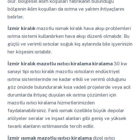
olur. Bölgesel iklim koşulları fabrikanın bulunduğu
bölgenin iklim koşulları da ısıtma ve yalıtım ihtiyaçlarını
belirler.
İzmir
kiralık
mazotlu ısımak kiralık hava akışı problemleri
ısıtma sistemi kullanılırken hava akışı düzenli olmalıdır. Bu
güçlü ve verimli ısıtıcılar soğuk kış aylarında bile işyerinizin
her köşesini ısıtabilir.
İzmir
kiralık mazotlu ısıtıcı kiralama kiralama
30 kw
sanayi tipi ısıtıcı kiralık mazotlu ısıtıcıların endüstriyel
ısıtma sistemlerinde ne kadar etkili ve verimli olduğunu
göz önünde bulundurarak kısa vadeli projelerde veya acil
durumlarda ihtiyaç duyulan ek ısıtma çözümleri için
mazotlu ısıtıcı kiralama hizmetlerimizden
faydalanabilirsiniz. Fanlı ısımak özellikle büyük depolar
atölyeler seralar ve inşaat alanları gibi geniş ve yüksek
tavanlı alanların ısıtılmasında tercih edilir.
İzmir
ısımak mazotlu ısıtıcı kiralama
dizel ısıtıcı