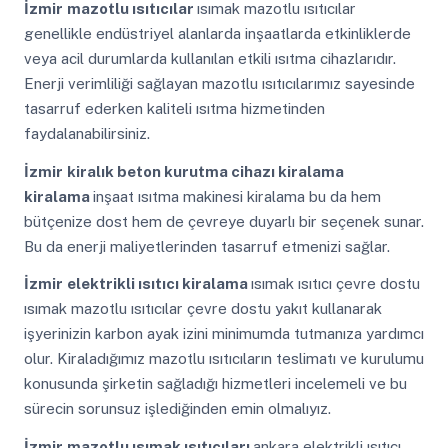
İzmir
mazotlu ısıtıcılar
ısımak mazotlu ısıtıcılar
genellikle endüstriyel alanlarda inşaatlarda etkinliklerde
veya acil durumlarda kullanılan etkili ısıtma cihazlarıdır.
Enerji verimliliği sağlayan mazotlu ısıtıcılarımız sayesinde
tasarruf ederken kaliteli ısıtma hizmetinden
faydalanabilirsiniz.
İzmir
kiralık beton kurutma cihazı kiralama
kiralama
inşaat ısıtma makinesi kiralama bu da hem
bütçenize dost hem de çevreye duyarlı bir seçenek sunar.
Bu da enerji maliyetlerinden tasarruf etmenizi sağlar.
İzmir
elektrikli ısıtıcı kiralama
ısımak ısıtıcı çevre dostu
ısımak mazotlu ısıtıcılar çevre dostu yakıt kullanarak
işyerinizin karbon ayak izini minimumda tutmanıza yardımcı
olur. Kiraladığımız mazotlu ısıtıcıların teslimatı ve kurulumu
konusunda şirketin sağladığı hizmetleri incelemeli ve bu
sürecin sorunsuz işlediğinden emin olmalıyız.
İzmir
mazotlu ısımak ısıtıcıları
ankara elektrikli ısıtıcı