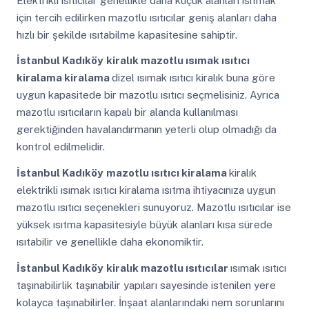
Elektrikli ısıtıcılar genellikle daha küçük alanları ısıtmak
için tercih edilirken mazotlu ısıtıcılar geniş alanları daha
hızlı bir şekilde ısıtabilme kapasitesine sahiptir.
İstanbul Kadıköy
kiralık mazotlu ısımak ısıtıcı
kiralama kiralama
dizel ısımak ısıtıcı kiralık buna göre
uygun kapasitede bir mazotlu ısıtıcı seçmelisiniz. Ayrıca
mazotlu ısıtıcıların kapalı bir alanda kullanılması
gerektiğinden havalandırmanın yeterli olup olmadığı da
kontrol edilmelidir.
İstanbul Kadıköy
mazotlu ısıtıcı kiralama
kiralık
elektrikli ısımak ısıtıcı kiralama ısıtma ihtiyacınıza uygun
mazotlu ısıtıcı seçenekleri sunuyoruz. Mazotlu ısıtıcılar ise
yüksek ısıtma kapasitesiyle büyük alanları kısa sürede
ısıtabilir ve genellikle daha ekonomiktir.
İstanbul Kadıköy
kiralık mazotlu ısıtıcılar
ısımak ısıtıcı
taşınabilirlik taşınabilir yapıları sayesinde istenilen yere
kolayca taşınabilirler. İnşaat alanlarındaki nem sorunlarını