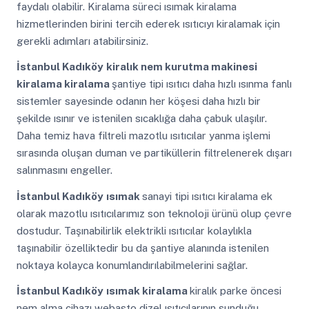
faydalı olabilir. Kiralama süreci ısımak kiralama
hizmetlerinden birini tercih ederek ısıtıcıyı kiralamak için
gerekli adımları atabilirsiniz.
İstanbul Kadıköy
kiralık nem kurutma makinesi
kiralama kiralama
şantiye tipi ısıtıcı daha hızlı ısınma fanlı
sistemler sayesinde odanın her köşesi daha hızlı bir
şekilde ısınır ve istenilen sıcaklığa daha çabuk ulaşılır.
Daha temiz hava filtreli mazotlu ısıtıcılar yanma işlemi
sırasında oluşan duman ve partiküllerin filtrelenerek dışarı
salınmasını engeller.
İstanbul Kadıköy
ısımak
sanayi tipi ısıtıcı kiralama ek
olarak mazotlu ısıtıcılarımız son teknoloji ürünü olup çevre
dostudur. Taşınabilirlik elektrikli ısıtıcılar kolaylıkla
taşınabilir özelliktedir bu da şantiye alanında istenilen
noktaya kolayca konumlandırılabilmelerini sağlar.
İstanbul Kadıköy
ısımak kiralama
kiralık parke öncesi
nem alma cihazı webasto dizel ısıtıcılarının sunduğu