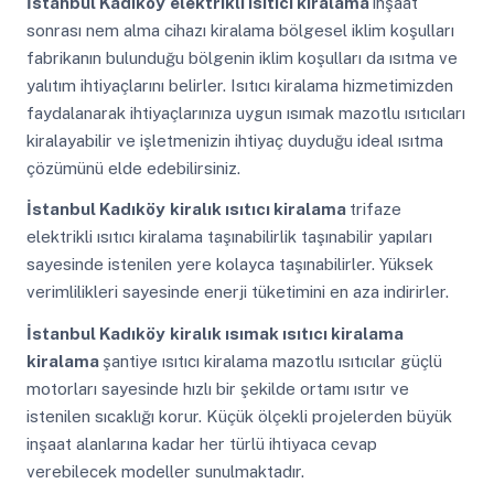
İstanbul Kadıköy
elektrikli ısıtıcı kiralama
inşaat
sonrası nem alma cihazı kiralama bölgesel iklim koşulları
fabrikanın bulunduğu bölgenin iklim koşulları da ısıtma ve
yalıtım ihtiyaçlarını belirler. Isıtıcı kiralama hizmetimizden
faydalanarak ihtiyaçlarınıza uygun ısımak mazotlu ısıtıcıları
kiralayabilir ve işletmenizin ihtiyaç duyduğu ideal ısıtma
çözümünü elde edebilirsiniz.
İstanbul Kadıköy
kiralık ısıtıcı kiralama
trifaze
elektrikli ısıtıcı kiralama taşınabilirlik taşınabilir yapıları
sayesinde istenilen yere kolayca taşınabilirler. Yüksek
verimlilikleri sayesinde enerji tüketimini en aza indirirler.
İstanbul Kadıköy
kiralık ısımak ısıtıcı kiralama
kiralama
şantiye ısıtıcı kiralama mazotlu ısıtıcılar güçlü
motorları sayesinde hızlı bir şekilde ortamı ısıtır ve
istenilen sıcaklığı korur. Küçük ölçekli projelerden büyük
inşaat alanlarına kadar her türlü ihtiyaca cevap
verebilecek modeller sunulmaktadır.