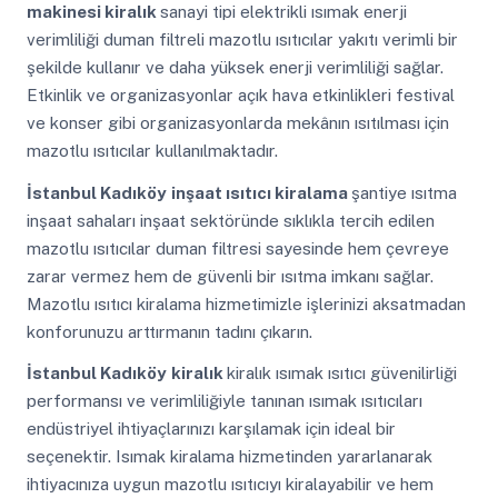
makinesi kiralık
sanayi tipi elektrikli ısımak enerji
verimliliği duman filtreli mazotlu ısıtıcılar yakıtı verimli bir
şekilde kullanır ve daha yüksek enerji verimliliği sağlar.
Etkinlik ve organizasyonlar açık hava etkinlikleri festival
ve konser gibi organizasyonlarda mekânın ısıtılması için
mazotlu ısıtıcılar kullanılmaktadır.
İstanbul Kadıköy
inşaat ısıtıcı kiralama
şantiye ısıtma
inşaat sahaları inşaat sektöründe sıklıkla tercih edilen
mazotlu ısıtıcılar duman filtresi sayesinde hem çevreye
zarar vermez hem de güvenli bir ısıtma imkanı sağlar.
Mazotlu ısıtıcı kiralama hizmetimizle işlerinizi aksatmadan
konforunuzu arttırmanın tadını çıkarın.
İstanbul Kadıköy
kiralık
kiralık ısımak ısıtıcı güvenilirliği
performansı ve verimliliğiyle tanınan ısımak ısıtıcıları
endüstriyel ihtiyaçlarınızı karşılamak için ideal bir
seçenektir. Isımak kiralama hizmetinden yararlanarak
ihtiyacınıza uygun mazotlu ısıtıcıyı kiralayabilir ve hem