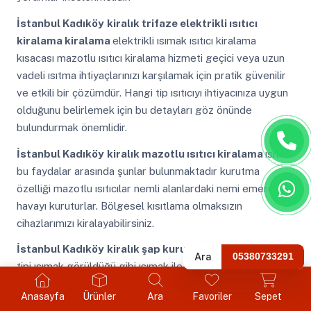
İstanbul Kadıköy
kiralık trifaze elektrikli ısıtıcı
kiralama kiralama
elektrikli ısımak ısıtıcı kiralama
kısacası mazotlu ısıtıcı kiralama hizmeti geçici veya uzun
vadeli ısıtma ihtiyaçlarınızı karşılamak için pratik güvenilir
ve etkili bir çözümdür. Hangi tip ısıtıcıyı ihtiyacınıza uygun
olduğunu belirlemek için bu detayları göz önünde
bulundurmak önemlidir.
İstanbul Kadıköy
kiralık mazotlu ısıtıcı kiralama
ısıtıcı
bu faydalar arasında şunlar bulunmaktadır kurutma
özelliği mazotlu ısıtıcılar nemli alanlardaki nemi emerek
havayı kuruturlar. Bölgesel kısıtlama olmaksızın
cihazlarımızı kiralayabilirsiniz.
İstanbul Kadıköy
kiralık şap kurutma kiralama
sanayi
Ara
05380733291
tipi ısımak görüldüğü gibi ısımak ile işyerinde kokusuz bir
şekilde ısınmak mümkündür. Bu da işlerin hızlı bir şekilde
Anasayfa
Ürünler
Ara
Favoriler
Sepet
ilerlemesini sağlar.