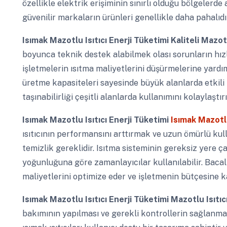
özellikle elektrik erişiminin sınırlı olduğu bölgelerde
güvenilir markaların ürünleri genellikle daha pahalıdı
Isımak Mazotlu Isıtıcı Enerji Tüketimi
Kaliteli Mazot
boyunca teknik destek alabilmek olası sorunların hızl
işletmelerin ısıtma maliyetlerini düşürmelerine yardımc
üretme kapasiteleri sayesinde büyük alanlarda etkili b
taşınabilirliği çeşitli alanlarda kullanımını kolaylaştırı
Isımak Mazotlu Isıtıcı Enerji Tüketimi
Isımak Mazotlu
ısıtıcının performansını arttırmak ve uzun ömürlü ku
temizlik gereklidir. Isıtma sisteminin gereksiz yere ç
yoğunluğuna göre zamanlayıcılar kullanılabilir. Bacalı
maliyetlerini optimize eder ve işletmenin bütçesine ka
Isımak Mazotlu Isıtıcı Enerji Tüketimi
Mazotlu Isıtıc
bakımının yapılması ve gerekli kontrollerin sağlanma