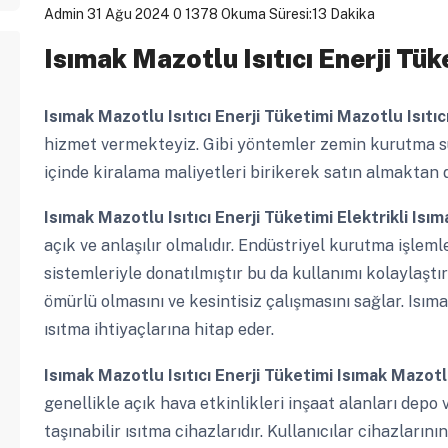
Admin
31 Ağu 2024
0
1378
Okuma Süresi:13 Dakika
Isımak Mazotlu Isıtıcı Enerji Tük
Isımak Mazotlu Isıtıcı Enerji Tüketimi
Mazotlu Isıtıc
hizmet vermekteyiz. Gibi yöntemler zemin kurutma sür
içinde kiralama maliyetleri birikerek satın almaktan d
Isımak Mazotlu Isıtıcı Enerji Tüketimi
Elektrikli Isım
açık ve anlaşılır olmalıdır. Endüstriyel kurutma işlem
sistemleriyle donatılmıştır bu da kullanımı kolaylaştı
ömürlü olmasını ve kesintisiz çalışmasını sağlar. Isımak
ısıtma ihtiyaçlarına hitap eder.
Isımak Mazotlu Isıtıcı Enerji Tüketimi
Isımak Mazotlu
genellikle açık hava etkinlikleri inşaat alanları depo
taşınabilir ısıtma cihazlarıdır. Kullanıcılar cihazları