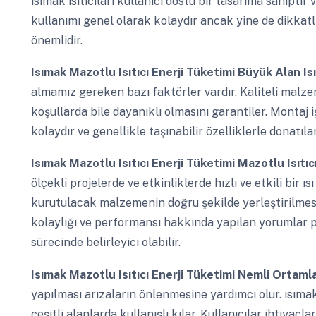
ısımak ısıtıcıları kullanıcı dostu bir tasarıma sahiptir v
kullanımı genel olarak kolaydır ancak yine de dikkatl
önemlidir.
Isımak Mazotlu Isıtıcı Enerji Tüketimi
Büyük Alan Isı
almamız gereken bazı faktörler vardır. Kaliteli malze
koşullarda bile dayanıklı olmasını garantiler. Montaj iş
kolaydır ve genellikle taşınabilir özelliklerle donatıl
Isımak Mazotlu Isıtıcı Enerji Tüketimi
Mazotlu Isıtıc
ölçekli projelerde ve etkinliklerde hızlı ve etkili bir 
kurutulacak malzemenin doğru şekilde yerleştirilmesidi
kolaylığı ve performansı hakkında yapılan yorumlar 
sürecinde belirleyici olabilir.
Isımak Mazotlu Isıtıcı Enerji Tüketimi
Nemli Ortamlar
yapılması arızaların önlenmesine yardımcı olur. ısımak m
çeşitli alanlarda kullanışlı kılar. Kullanıcılar ihtiyaç