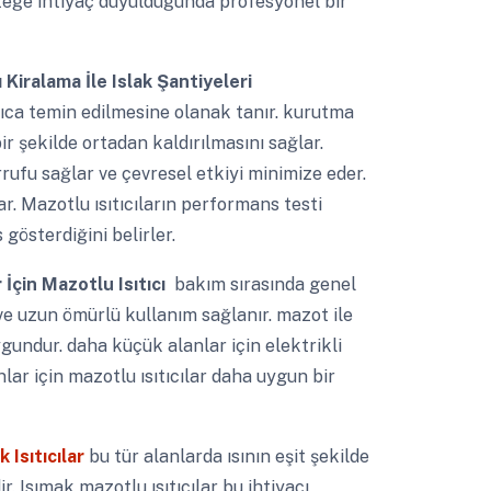
steğe ihtiyaç duyulduğunda profesyonel bir
 Kiralama İle Islak Şantiyeleri
lıca temin edilmesine olanak tanır. kurutma
bir şekilde ortadan kaldırılmasını sağlar.
rufu sağlar ve çevresel etkiyi minimize eder.
r. Mazotlu ısıtıcıların performans testi
gösterdiğini belirler.
 İçin Mazotlu Isıtıcı
bakım sırasında genel
ve uzun ömürlü kullanım sağlanır. mazot ile
uygundur. daha küçük alanlar için elektrikli
anlar için mazotlu ısıtıcılar daha uygun bir
 Isıtıcılar
bu tür alanlarda ısının eşit şekilde
r. Isımak mazotlu ısıtıcılar bu ihtiyacı