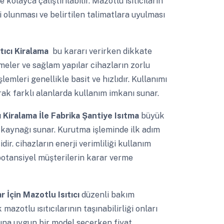
e kolayca çalıştırılabilir. Mazotlu ısıtıcıların
i olunması ve belirtilen talimatlara uyulması
tıcı Kiralama
bu kararı verirken dikkate
meler ve sağlam yapılar cihazların zorlu
lemleri genellikle basit ve hızlıdır. Kullanımı
arak farklı alanlarda kullanım imkanı sunar.
ı Kiralama İle Fabrika Şantiye Isıtma
büyük
ısı kaynağı sunar. Kurutma işleminde ilk adım
r. cihazların enerji verimliliği kullanım
potansiyel müşterilerin karar verme
 İçin Mazotlu Isıtıcı
düzenli bakım
azotlu ısıtıcılarının taşınabilirliği onları
larına uygun bir model seçerken fiyat