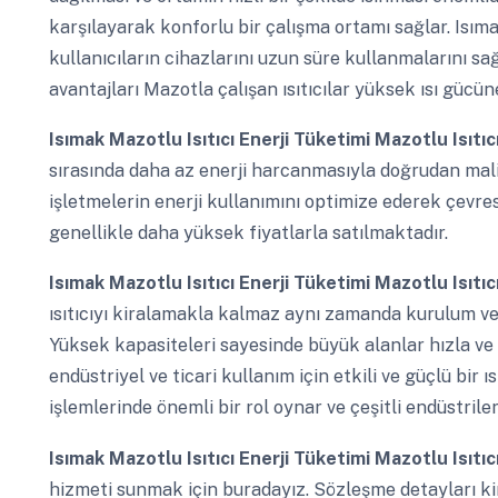
karşılayarak konforlu bir çalışma ortamı sağlar. Isıma
kullanıcıların cihazlarını uzun süre kullanmalarını sağl
avantajları Mazotla çalışan ısıtıcılar yüksek ısı gücüne
Isımak Mazotlu Isıtıcı Enerji Tüketimi
Mazotlu Isıtıc
sırasında daha az enerji harcanmasıyla doğrudan mali
işletmelerin enerji kullanımını optimize ederek çevres
genellikle daha yüksek fiyatlarla satılmaktadır.
Isımak Mazotlu Isıtıcı Enerji Tüketimi
Mazotlu Isıtıc
ısıtıcıyı kiralamakla kalmaz aynı zamanda kurulum ve
Yüksek kapasiteleri sayesinde büyük alanlar hızla ve etki
endüstriyel ve ticari kullanım için etkili ve güçlü bi
işlemlerinde önemli bir rol oynar ve çeşitli endüstriler
Isımak Mazotlu Isıtıcı Enerji Tüketimi
Mazotlu Isıtıc
hizmeti sunmak için buradayız. Sözleşme detayları ki