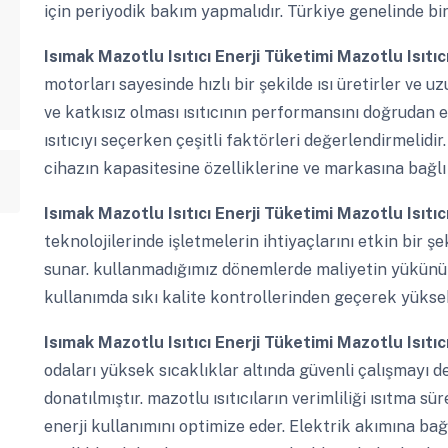
için periyodik bakım yapmalıdır. Türkiye genelinde b
Isımak Mazotlu Isıtıcı Enerji Tüketimi
Mazotlu Isıtıc
motorları sayesinde hızlı bir şekilde ısı üretirler ve
ve katkısız olması ısıtıcının performansını doğrudan et
ısıtıcıyı seçerken çeşitli faktörleri değerlendirmelidir.
cihazın kapasitesine özelliklerine ve markasına bağlı 
Isımak Mazotlu Isıtıcı Enerji Tüketimi
Mazotlu Isıtıc
teknolojilerinde işletmelerin ihtiyaçlarını etkin bir şe
sunar. kullanmadığımız dönemlerde maliyetin yükünü
kullanımda sıkı kalite kontrollerinden geçerek yüksek 
Isımak Mazotlu Isıtıcı Enerji Tüketimi
Mazotlu Isıtıc
odaları yüksek sıcaklıklar altında güvenli çalışmayı de
donatılmıştır. mazotlu ısıtıcıların verimliliği ısıtma s
enerji kullanımını optimize eder. Elektrik akımına bağ