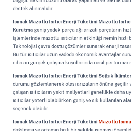
değişir. Bakımı düzenli olarak yapılmalı ve teknik de
destek alınmalıdır.
Isımak Mazotlu Isıtıcı Enerji Tüketimi
Mazotlu Isıtıcı
Kurutma
geniş yedek parça ağı arızalı parçaların hız
işlemlerinde mazotlu ısıtıcıların etkinliği nemin hızlı 
Teknolojisi çevre dostu çözümler sunarak enerji tasar
Bu tür ısıtıcılar uzun vadede ekonomik avantajlar suna
cihazın gerçek çalışma koşullarında nasıl performans 
Isımak Mazotlu Isıtıcı Enerji Tüketimi
Soğuk İklimler
durumu gözlemlenerek olası arızaların önüne geçilir 
çalışan ısıtıcıların yakıt maliyetleri genellikle daha 
ısıtıcılar yeterli olabilirken geniş ve sık kullanılan al
seçenek olabilir.
Isımak Mazotlu Isıtıcı Enerji Tüketimi
Mazotlu Isımak
dağılması ve ortamın hızlı bir şekilde ısınması önemlidi