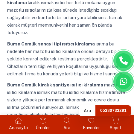
kiralama
kiralık ısımak ısıtıcı her türlü mekana uygun
mazotlu ısıtıcılarımızla kısa sürede istediğiniz sıcaklığı
sağlayabilir ve konforlu bir ortam yaratabilirsiniz. Isımak
olarak müşteri memnuniyetini her zaman ön planda
tutuyoruz.
Bursa Gemlik
sanayi tipi ısıtıcı kiralama
ısıtma bu
nedenle her mazotlu ısıtıcı kiralama öncesi detaylı bir
şekilde kontrol edilerek teslimatı gerçekleştirilir.
Cihazların temizliği ve hijyen koşullarına uygunluğu kontrol
edilmeli firma bu konuda yeterli bilgi ve hizmet sunmalıdır.
Bursa Gemlik
kiralık şantiye ısıtıcı kiralama
mazotlu
ısıtıcı kiralama ısımak mazotlu ısıtıcı kiralama hizmetimizle
sizlere yüksek performanslı ekonomik ve çevre dostu
ısıtma çözümleri sunuyoruz. Isımak genellikle endüstriyel
Ara
05380733291
veya ticari alanlarda kullanılan bir ısıtma yöntemidir.
Bursa Gemlik
kiralık mazotlu kiralama
Anasayfa
Ürünler
Ara
Favoriler
Sepet
kiralama
mazotlu ısıtma makinesi kiralık kiralama