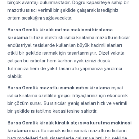
birçok avantajı bulunmaktadır. Doğru kapasiteye sahip bir
mazotlu ısıtıcı verimli bir şekilde çalışarak istediğiniz
ortam sıcaklığını sağlayacaktır.
Bursa Gemlik
kiralık ısıtma makinesi kiralama
kiralama
trifaze elektrikli ısıtıcı kiralama mazotlu ısıtıcılar
endüstriyel tesislerde kullanılan büyük hacimli alanları
etkili bir şekilde ısıtmak için tasarlanmıştır. Dizel yakıtla
çalışan bu ısıtıcılar hem karbon ayak izinizi düşük
tutmanıza hem de yakıt tasarrufu yapmanıza yardımcı
olabilir.
Bursa Gemlik
mazotlu ısımak ısıtıcı kiralama
inşaat
ısıtıcı kiralama özellikle geçici ihtiyaçlarınız için ekonomik
bir çözüm sunar. Bu ısıtıcılar geniş alanları hızlı ve verimli
bir şekilde ısıtabilme kapasitesine sahiptir.
Bursa Gemlik
kiralık kiralık alçı sıva kurutma makinesi
kiralama
mazotlu ısımak ısıtıcı ısımak mazotlu ısıtıcıların
bazı modelleri fanlı sistemlerle çalışır ve hızlı bir şekilde