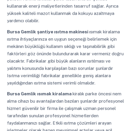
kullanarak enerji maliyetlerinden tasarruf sağlar. Ayrıca
yüksek kaliteli mazot kullanmak da kokuyu azaltmaya
yardımcı olabilir.
Bursa Gemlik
şantiye ısıtma makinesi
ısımak kiralama
ısıtma ihtiyaçlarınıza en uygun seçeneği belirlemek için
mekânın büyüklüğü kullanım sıklığı ve taşınabilirlik gibi
faktörleri göz önünde bulundurarak karar vermeniz doğru
olacaktır. Fabrikalar gibi büyük alanların ısıtılması ve
yalıtımı konusunda karşılaşılan bazı sorunlar şunlardır
Isıtma verimliliği fabrikalar genellikle geniş alanlara
yayıldığından ısıtma sistemi verimli olmalıdır.
Bursa Gemlik
ısımak kiralama
kiralık parke öncesi nem
alma cihazı bu avantajlardan bazıları şunlardır profesyonel
hizmet güvenilir bir firma ile çalışmak uzman personel
tarafından sunulan profesyonel hizmetlerden
faydalanmanızı sağlar. Etkili ısıtma çözümleri arayan
işletmeler olarak bazen mevsimsel artışlar veya acil