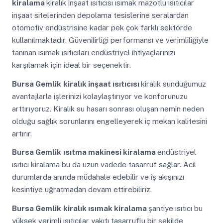
kiralama
kiralık inşaat ısıtıcısı ısımak mazotlu ısıtıcılar
inşaat sitelerinden depolama tesislerine seralardan
otomotiv endüstrisine kadar pek çok farklı sektörde
kullanılmaktadır. Güvenilirliği performansı ve verimliliğiyle
tanınan ısımak ısıtıcıları endüstriyel ihtiyaçlarınızı
karşılamak için ideal bir seçenektir.
Bursa Gemlik
kiralık inşaat ısıtıcısı
kiralık sunduğumuz
avantajlarla işlerinizi kolaylaştırıyor ve konforunuzu
arttırıyoruz. Kiralık su hasarı sonrası oluşan nemin neden
olduğu sağlık sorunlarını engelleyerek iç mekan kalitesini
artırır.
Bursa Gemlik
ısıtma makinesi kiralama
endüstriyel
ısıtıcı kiralama bu da uzun vadede tasarruf sağlar. Acil
durumlarda anında müdahale edebilir ve iş akışınızı
kesintiye uğratmadan devam ettirebiliriz.
Bursa Gemlik
kiralık ısımak kiralama
şantiye ısıtıcı bu
yüksek verimli ısıtıcılar yakıtı tasarruflu bir şekilde