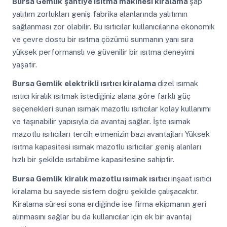
Bursa Gemlik
şantiye ısıtma makinesi kiralama
şap
yalıtım zorlukları geniş fabrika alanlarında yalıtımın
sağlanması zor olabilir. Bu ısıtıcılar kullanıcılarına ekonomik
ve çevre dostu bir ısıtma çözümü sunmanın yanı sıra
yüksek performanslı ve güvenilir bir ısıtma deneyimi
yaşatır.
Bursa Gemlik
elektrikli ısıtıcı kiralama
dizel ısımak
ısıtıcı kiralık ısıtmak istediğiniz alana göre farklı güç
seçenekleri sunan ısımak mazotlu ısıtıcılar kolay kullanımı
ve taşınabilir yapısıyla da avantaj sağlar. İşte ısımak
mazotlu ısıtıcıları tercih etmenizin bazı avantajları Yüksek
ısıtma kapasitesi ısımak mazotlu ısıtıcılar geniş alanları
hızlı bir şekilde ısıtabilme kapasitesine sahiptir.
Bursa Gemlik
kiralık mazotlu ısımak ısıtıcı
inşaat ısıtıcı
kiralama bu sayede sistem doğru şekilde çalışacaktır.
Kiralama süresi sona erdiğinde ise firma ekipmanın geri
alınmasını sağlar bu da kullanıcılar için ek bir avantaj