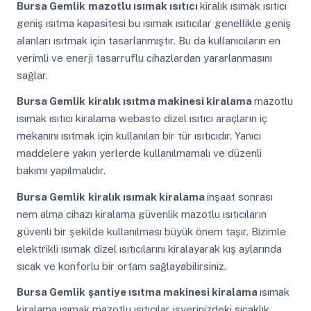
Bursa Gemlik
mazotlu ısımak ısıtıcı
kiralık ısımak ısıtıcı
geniş ısıtma kapasitesi bu ısımak ısıtıcılar genellikle geniş
alanları ısıtmak için tasarlanmıştır. Bu da kullanıcıların en
verimli ve enerji tasarruflu cihazlardan yararlanmasını
sağlar.
Bursa Gemlik
kiralık ısıtma makinesi kiralama
mazotlu
ısımak ısıtıcı kiralama webasto dizel ısıtıcı araçların iç
mekanını ısıtmak için kullanılan bir tür ısıtıcıdır. Yanıcı
maddelere yakın yerlerde kullanılmamalı ve düzenli
bakımı yapılmalıdır.
Bursa Gemlik
kiralık ısımak kiralama
inşaat sonrası
nem alma cihazı kiralama güvenlik mazotlu ısıtıcıların
güvenli bir şekilde kullanılması büyük önem taşır. Bizimle
elektrikli ısımak dizel ısıtıcılarını kiralayarak kış aylarında
sıcak ve konforlu bir ortam sağlayabilirsiniz.
Bursa Gemlik
şantiye ısıtma makinesi kiralama
ısımak
kiralama ısımak mazotlu ısıtıcılar işyerinizdeki sıcaklık