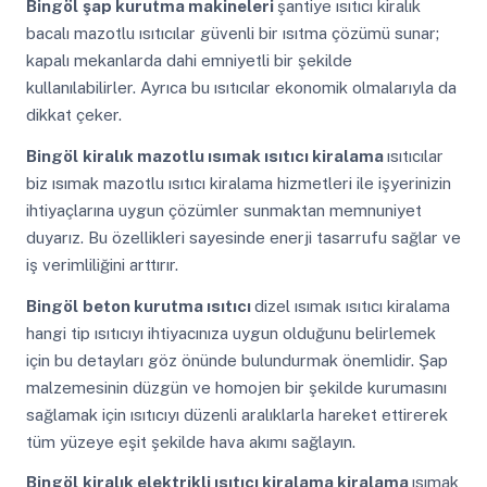
Bingöl
şap kurutma makineleri
şantiye ısıtıcı kiralık
bacalı mazotlu ısıtıcılar güvenli bir ısıtma çözümü sunar;
kapalı mekanlarda dahi emniyetli bir şekilde
kullanılabilirler. Ayrıca bu ısıtıcılar ekonomik olmalarıyla da
dikkat çeker.
Bingöl
kiralık mazotlu ısımak ısıtıcı kiralama
ısıtıcılar
biz ısımak mazotlu ısıtıcı kiralama hizmetleri ile işyerinizin
ihtiyaçlarına uygun çözümler sunmaktan memnuniyet
duyarız. Bu özellikleri sayesinde enerji tasarrufu sağlar ve
iş verimliliğini arttırır.
Bingöl
beton kurutma ısıtıcı
dizel ısımak ısıtıcı kiralama
hangi tip ısıtıcıyı ihtiyacınıza uygun olduğunu belirlemek
için bu detayları göz önünde bulundurmak önemlidir. Şap
malzemesinin düzgün ve homojen bir şekilde kurumasını
sağlamak için ısıtıcıyı düzenli aralıklarla hareket ettirerek
tüm yüzeye eşit şekilde hava akımı sağlayın.
Bingöl
kiralık elektrikli ısıtıcı kiralama kiralama
ısımak