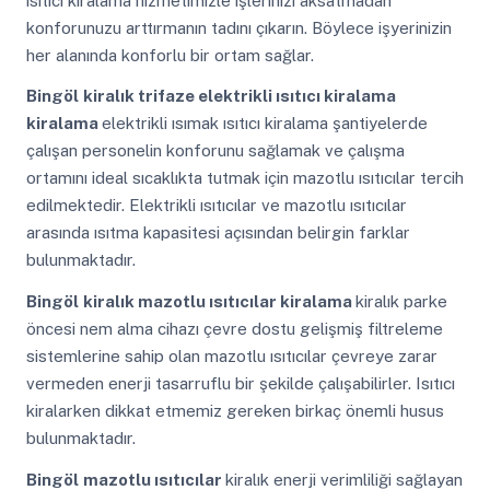
ısıtıcı kiralama hizmetimizle işlerinizi aksatmadan
konforunuzu arttırmanın tadını çıkarın. Böylece işyerinizin
her alanında konforlu bir ortam sağlar.
Bingöl
kiralık trifaze elektrikli ısıtıcı kiralama
kiralama
elektrikli ısımak ısıtıcı kiralama şantiyelerde
çalışan personelin konforunu sağlamak ve çalışma
ortamını ideal sıcaklıkta tutmak için mazotlu ısıtıcılar tercih
edilmektedir. Elektrikli ısıtıcılar ve mazotlu ısıtıcılar
arasında ısıtma kapasitesi açısından belirgin farklar
bulunmaktadır.
Bingöl
kiralık mazotlu ısıtıcılar kiralama
kiralık parke
öncesi nem alma cihazı çevre dostu gelişmiş filtreleme
sistemlerine sahip olan mazotlu ısıtıcılar çevreye zarar
vermeden enerji tasarruflu bir şekilde çalışabilirler. Isıtıcı
kiralarken dikkat etmemiz gereken birkaç önemli husus
bulunmaktadır.
Bingöl
mazotlu ısıtıcılar
kiralık enerji verimliliği sağlayan