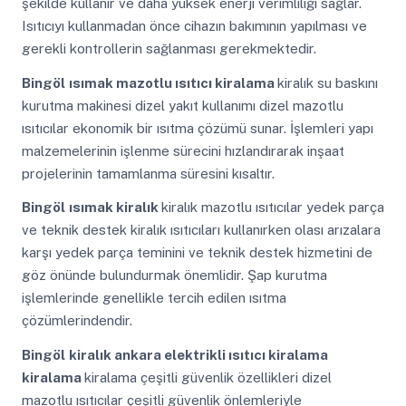
şekilde kullanır ve daha yüksek enerji verimliliği sağlar.
Isıtıcıyı kullanmadan önce cihazın bakımının yapılması ve
gerekli kontrollerin sağlanması gerekmektedir.
Bingöl
ısımak mazotlu ısıtıcı kiralama
kiralık su baskını
kurutma makinesi dizel yakıt kullanımı dizel mazotlu
ısıtıcılar ekonomik bir ısıtma çözümü sunar. İşlemleri yapı
malzemelerinin işlenme sürecini hızlandırarak inşaat
projelerinin tamamlanma süresini kısaltır.
Bingöl
ısımak kiralık
kiralık mazotlu ısıtıcılar yedek parça
ve teknik destek kiralık ısıtıcıları kullanırken olası arızalara
karşı yedek parça teminini ve teknik destek hizmetini de
göz önünde bulundurmak önemlidir. Şap kurutma
işlemlerinde genellikle tercih edilen ısıtma
çözümlerindendir.
Bingöl
kiralık ankara elektrikli ısıtıcı kiralama
kiralama
kiralama çeşitli güvenlik özellikleri dizel
mazotlu ısıtıcılar çeşitli güvenlik önlemleriyle