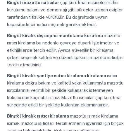
Bingöl
mazotlu ısıtıcılar
şap kurutma makineleri ısıtıcı
kurulumu bakımı ve demontajı gibi süreçler uzman ekipler
tarafından titizlikle yürütülür. Bu doğrultuda uygun
kapasitede bir ısıtıcı seçmek gerekmektedir.
Bingöl
kiralık dış cephe mantolama kurutma
mazotlu
ısıtıcı kiralama bu nedenle çevreye duyarlı işletmeler ve
etkinliklerde tercih edilir. Ayrıca güvenilir bir kiralama
şirketi seçerek kaliteli ve düzenli bakımlı mazotlu ısıtıcıları
tercih etmelisiniz.
Bingöl
kiralık şantiye ısıtıcı kiralama kiralama
ısıtıcı
kiralama doğru bakım ve kaliteli yakıt kullanımıyla mazotlu
ısıtıcılarınızı verimli bir şekilde kullanarak istenmeyen
kokulardan kaçınabilirsiniz. Mazotlu ısıtıcılar şap kurutma
sürecinde etkili bir şekilde kullanılan ekipmanlardır.
Bingöl
kiralık ısıtıcı kiralama
mazotlu ısımak kiralama
ısımak mazotlu ısıtıcıları tercih etmenin işyeriniz için birçok
faydası bulunmaktadır. Hızlı ısınma sağlayarak