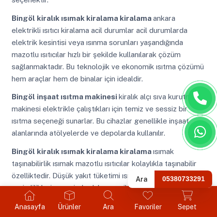
Bingöl
kiralık ısımak kiralama kiralama
ankara
elektrikli ısıtıcı kiralama acil durumlar acil durumlarda
elektrik kesintisi veya ısınma sorunları yaşandığında
mazotlu ısıtıcılar hızlı bir şekilde kullanılarak çözüm
sağlanmaktadır. Bu teknolojik ve ekonomik ısıtma çözümü
hem araçlar hem de binalar için idealdir.
Bingöl
inşaat ısıtma makinesi
kiralık alçı sıva kurutma
makinesi elektrikle çalıştıkları için temiz ve sessiz bir
ısıtma seçeneği sunarlar. Bu cihazlar genellikle inşaat
alanlarında atölyelerde ve depolarda kullanılır.
Bingöl
kiralık ısımak kiralama kiralama
ısımak
taşınabilirlik ısımak mazotlu ısıtıcılar kolaylıkla taşınabilir
özelliktedir. Düşük yakıt tüketimi ısımak ısıtıcılar yüksek
Ara
05380733291
verimlilikleri sayesinde daha az miktarda yakıt tüketir.
Bingöl
şantiye ısıtma makinesi kiralama
mazotlu
Anasayfa
Ürünler
Ara
Favoriler
Sepet