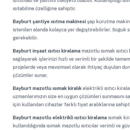
ısıtılması ve yalıtımı maliyetli olabilir. Kullanışlılığı ı
ısıtabilme özelliğine sahiptir.
Bayburt
şantiye ısıtma makinesi
şap kurutma makines
istenilen alanda kolayca yer değiştirebilirler. Soğuk 
gerekebilir.
Bayburt
inşaat ısıtıcı kiralama
mazotlu ısımak ısıtıcı
sağlayarak işlerinizi hızlı ve verimli bir şekilde tama
projelerde veya mevsimsel olarak ihtiyaç duyulan durum
çözümler sunar.
Bayburt
mazotlu ısımak kiralık
elektrikli ısıtıcı kir
uzmanlarımızın size en uygun çözümleri sunmasını sağl
için kullanılan cihazlar farklı fiyat aralıklarına sahipti
Bayburt
mazotlu elektrikli ısıtıcı kiralama
ısımak kir
kullanıldığında ısımak mazotlu ısıtıcılar verimli ve gü