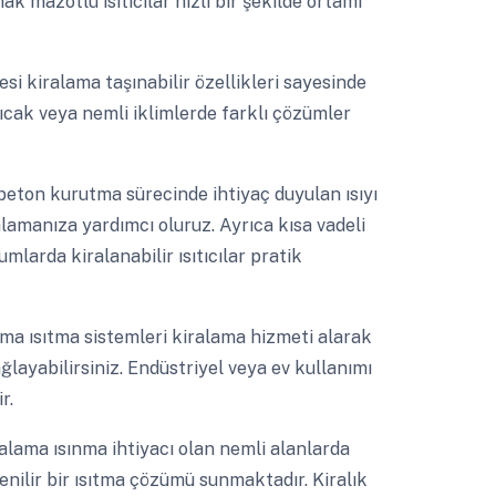
sımak mazotlu ısıtıcılar hızlı bir şekilde ortamı
i kiralama taşınabilir özellikleri sayesinde
sıcak veya nemli iklimlerde farklı çözümler
 beton kurutma sürecinde ihtiyaç duyulan ısıyı
mlamanıza yardımcı oluruz. Ayrıca kısa vadeli
larda kiralanabilir ısıtıcılar pratik
alama ısıtma sistemleri kiralama hizmeti alarak
ayabilirsiniz. Endüstriyel veya ev kullanımı
r.
alama ısınma ihtiyacı olan nemli alanlarda
venilir bir ısıtma çözümü sunmaktadır. Kiralık