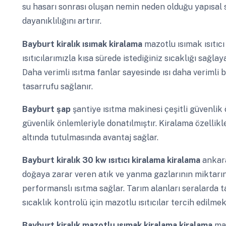
su hasarı sonrası oluşan nemin neden olduğu yapısal 
dayanıklılığını artırır.
Bayburt
kiralık ısımak kiralama
mazotlu ısımak ısıtı
ısıtıcılarımızla kısa sürede istediğiniz sıcaklığı sağlay
Daha verimli ısıtma fanlar sayesinde ısı daha verimli b
tasarrufu sağlanır.
Bayburt
şap
şantiye ısıtma makinesi çeşitli güvenlik öz
güvenlik önlemleriyle donatılmıştır. Kiralama özellikl
altında tutulmasında avantaj sağlar.
Bayburt
kiralık 30 kw ısıtıcı kiralama kiralama
ankara
doğaya zarar veren atık ve yanma gazlarının miktar
performanslı ısıtma sağlar. Tarım alanları seralarda 
sıcaklık kontrolü için mazotlu ısıtıcılar tercih edilmek
Bayburt
kiralık mazotlu ısımak kiralama kiralama
maz