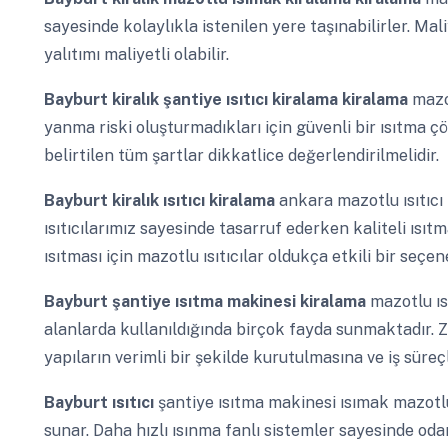
sayesinde kolaylıkla istenilen yere taşınabilirler. Mali
yalıtımı maliyetli olabilir.
Bayburt
kiralık şantiye ısıtıcı kiralama kiralama
mazot
yanma riski oluşturmadıkları için güvenli bir ısıtma 
belirtilen tüm şartlar dikkatlice değerlendirilmelidir.
Bayburt
kiralık ısıtıcı kiralama
ankara mazotlu ısıtıcı 
ısıtıcılarımız sayesinde tasarruf ederken kaliteli ısı
ısıtması için mazotlu ısıtıcılar oldukça etkili bir seçene
Bayburt
şantiye ısıtma makinesi kiralama
mazotlu ıs
alanlarda kullanıldığında birçok fayda sunmaktadır. 
yapıların verimli bir şekilde kurutulmasına ve iş süreç
Bayburt
ısıtıcı
şantiye ısıtma makinesi ısımak mazotlu
sunar. Daha hızlı ısınma fanlı sistemler sayesinde odanı