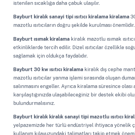
istenilen sıcaklığa daha çabuk ulaşılır.
Bayburt
kiralık sanayi tipi ısıtıcı kiralama kiralama
30
mazotlu ısıtıcıların doğru şekilde kurulması önemlidir.
Bayburt
ısımak kiralama
kiralık mazotlu ısımak ısıtıc
etkinliklerde tercih edilir. Dizel ısıtıcılar özellikle 
sağlamak için oldukça faydalıdır.
Bayburt
30 kw ısıtıcı kiralama
kiralık dış cephe man
mazotlu ısıtıcılar yanma işlemi sırasında oluşan duman
salınmasını engeller. Ayrıca kiralama süresince olası 
karşılaştığınızda ulaşabileceğiniz bir destek ekibi o
bulundurmalısınız.
Bayburt
kiralık kiralık sanayi tipi mazotlu ısıtıcı kir
yelpazemizde her türlü endüstriyel ihtiyaca yönelik
kullanım kılavuzundaki talimatları takip etmek önemli