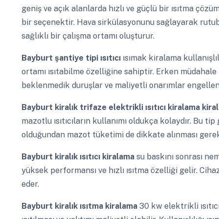
geniş ve açık alanlarda hızlı ve güçlü bir ısıtma çözü
bir seçenektir. Hava sirkülasyonunu sağlayarak rutubet
sağlıklı bir çalışma ortamı oluşturur.
Bayburt
şantiye tipi ısıtıcı
ısımak kiralama kullanışlılı
ortamı ısıtabilme özelliğine sahiptir. Erken müdahale
beklenmedik duruşlar ve maliyetli onarımlar engelleni
Bayburt
kiralık trifaze elektrikli ısıtıcı kiralama kir
mazotlu ısıtıcıların kullanımı oldukça kolaydır. Bu ti
olduğundan mazot tüketimi de dikkate alınması gerek
Bayburt
kiralık ısıtıcı kiralama
su baskını sonrası ne
yüksek performansı ve hızlı ısıtma özelliği gelir. Cih
eder.
Bayburt
kiralık ısıtma kiralama
30 kw elektrikli ısıtı