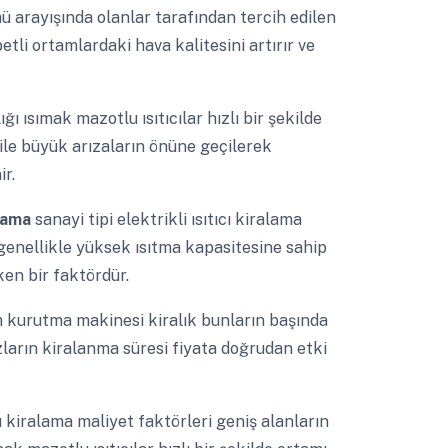
mü arayışında olanlar tarafından tercih edilen
li ortamlardaki hava kalitesini artırır ve
ğı ısımak mazotlu ısıtıcılar hızlı bir şekilde
 ile büyük arızaların önüne geçilerek
r.
alama
sanayi tipi elektrikli ısıtıcı kiralama
p genellikle yüksek ısıtma kapasitesine sahip
en bir faktördür.
m kurutma makinesi kiralık bunların başında
azların kiralanma süresi fiyata doğrudan etki
cı kiralama maliyet faktörleri geniş alanların