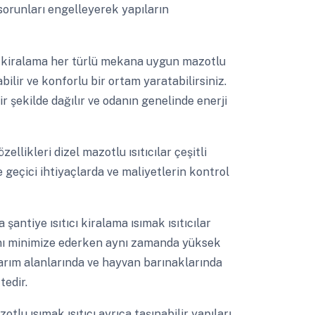
sorunları engelleyerek yapıların
cı kiralama her türlü mekana uygun mazotlu
abilir ve konforlu bir ortam yaratabilirsiniz.
ir şekilde dağılır ve odanın genelinde enerji
ellikleri dizel mazotlu ısıtıcılar çeşitli
e geçici ihtiyaçlarda ve maliyetlerin kontrol
 şantiye ısıtıcı kiralama ısımak ısıtıcılar
ını minimize ederken aynı zamanda yüksek
tarım alanlarında ve hayvan barınaklarında
tedir.
otlu ısımak ısıtıcı ayrıca taşınabilir yapıları