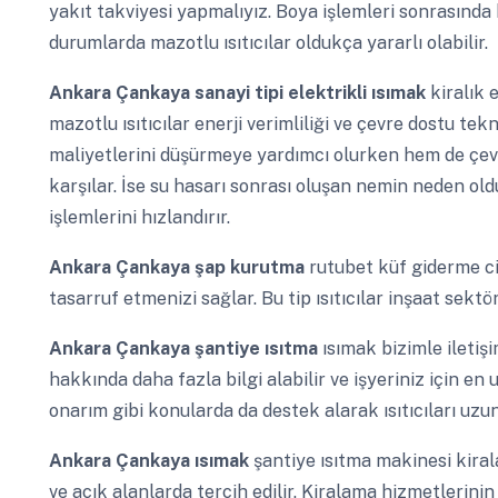
yakıt takviyesi yapmalıyız. Boya işlemleri sonrasında
durumlarda mazotlu ısıtıcılar oldukça yararlı olabilir.
Ankara Çankaya
sanayi tipi elektrikli ısımak
kiralık 
mazotlu ısıtıcılar enerji verimliliği ve çevre dostu tek
maliyetlerini düşürmeye yardımcı olurken hem de çevre
karşılar. İse su hasarı sonrası oluşan nemin neden ol
işlemlerini hızlandırır.
Ankara Çankaya
şap kurutma
rutubet küf giderme ci
tasarruf etmenizi sağlar. Bu tip ısıtıcılar inşaat sektör
Ankara Çankaya
şantiye ısıtma
ısımak bizimle ileti
hakkında daha fazla bilgi alabilir ve işyeriniz için e
onarım gibi konularda da destek alarak ısıtıcıları uzun
Ankara Çankaya
ısımak
şantiye ısıtma makinesi kiral
ve açık alanlarda tercih edilir. Kiralama hizmetlerin