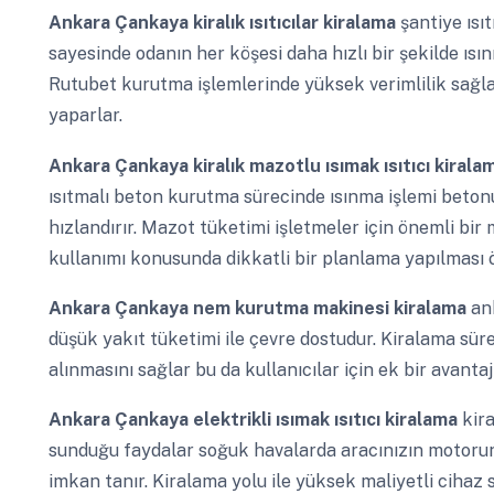
Ankara Çankaya
kiralık ısıtıcılar kiralama
şantiye ısı
sayesinde odanın her köşesi daha hızlı bir şekilde ısını
Rutubet kurutma işlemlerinde yüksek verimlilik sağlar 
yaparlar.
Ankara Çankaya
kiralık mazotlu ısımak ısıtıcı kiral
ısıtmalı beton kurutma sürecinde ısınma işlemi beto
hızlandırır. Mazot tüketimi işletmeler için önemli bi
kullanımı konusunda dikkatli bir planlama yapılması ön
Ankara Çankaya
nem kurutma makinesi kiralama
an
düşük yakıt tüketimi ile çevre dostudur. Kiralama sür
alınmasını sağlar bu da kullanıcılar için ek bir avantaj
Ankara Çankaya
elektrikli ısımak ısıtıcı kiralama
kira
sunduğu faydalar soğuk havalarda aracınızın motorunu
imkan tanır. Kiralama yolu ile yüksek maliyetli cihaz 