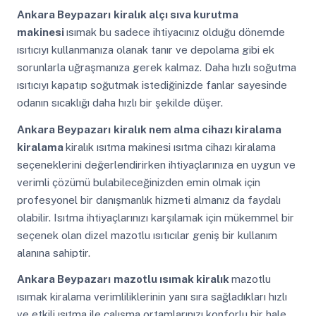
Ankara Beypazarı
kiralık alçı sıva kurutma
makinesi
ısımak bu sadece ihtiyacınız olduğu dönemde
ısıtıcıyı kullanmanıza olanak tanır ve depolama gibi ek
sorunlarla uğraşmanıza gerek kalmaz. Daha hızlı soğutma
ısıtıcıyı kapatıp soğutmak istediğinizde fanlar sayesinde
odanın sıcaklığı daha hızlı bir şekilde düşer.
Ankara Beypazarı
kiralık nem alma cihazı kiralama
kiralama
kiralık ısıtma makinesi ısıtma cihazı kiralama
seçeneklerini değerlendirirken ihtiyaçlarınıza en uygun ve
verimli çözümü bulabileceğinizden emin olmak için
profesyonel bir danışmanlık hizmeti almanız da faydalı
olabilir. Isıtma ihtiyaçlarınızı karşılamak için mükemmel bir
seçenek olan dizel mazotlu ısıtıcılar geniş bir kullanım
alanına sahiptir.
Ankara Beypazarı
mazotlu ısımak kiralık
mazotlu
ısımak kiralama verimliliklerinin yanı sıra sağladıkları hızlı
ve etkili ısıtma ile çalışma ortamlarınızı konforlu bir hale