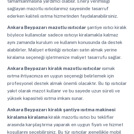
tamamlanmasına yardımcı olabilir. Enerji verimliliği
sağlayan mazotlu ısıtıcılarımız sayesinde tasarruf
ederken kaliteli ısıtma hizmetinden faydalanabilirsiniz.
Ankara Beypazarı
mazotlu ısıtıcılar
şantiye ısıtıcı kiralık
böylece kullanıcılar sadece ısıtıcıyı kiralamakla kalmaz
aynı zamanda kurulum ve kullanım konusunda da destek
alabilirler. Maliyet etkinliği ısıtıcıları satın almak yerine
kiralama seçeneği işletmenize maliyet tasarrufu sağlar.
Ankara Beypazarı
kiralık mazotlu ısıtıcılar
ısımak
ısıtma ihtiyacınıza en uygun seçeneği belirlemek için
profesyonel destek almak önemli olacaktır. Bu tip ısıtıcılar
yakıt olarak mazot kullanır ve bu sayede uzun süreli ve
yüksek kapasiteli ısıtma imkanı sunar.
Ankara Beypazarı
kiralık şantiye ısıtma makinesi
kiralama kiralama
kiralık mazotlu ısıtıcı bu teklifler
arasında karşılaştırma yaparak en uygun fiyatı ve hizmet
koşullarını seçebilirsiniz. Bu tür ısıtıcılar genellikle mobil