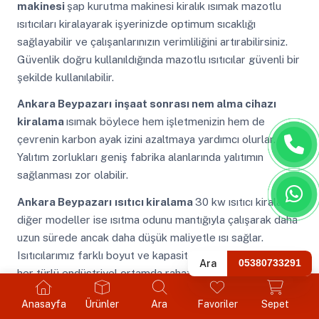
makinesi
şap kurutma makinesi kiralık ısımak mazotlu
ısıtıcıları kiralayarak işyerinizde optimum sıcaklığı
sağlayabilir ve çalışanlarınızın verimliliğini artırabilirsiniz.
Güvenlik doğru kullanıldığında mazotlu ısıtıcılar güvenli bir
şekilde kullanılabilir.
Ankara Beypazarı
inşaat sonrası nem alma cihazı
kiralama
ısımak böylece hem işletmenizin hem de
çevrenin karbon ayak izini azaltmaya yardımcı olurlar.
Yalıtım zorlukları geniş fabrika alanlarında yalıtımın
sağlanması zor olabilir.
Ankara Beypazarı
ısıtıcı kiralama
30 kw ısıtıcı kiralama
diğer modeller ise ısıtma odunu mantığıyla çalışarak daha
uzun sürede ancak daha düşük maliyetle ısı sağlar.
Isıtıcılarımız farklı boyut ve kapasitelerde mevcuttur ve
Ara
05380733291
her türlü endüstriyel ortamda rahatlıkla kullanılabilirler.
Ankara Beypazarı
ısıtma makinesi
beton kurutma
Anasayfa
Ürünler
Ara
Favoriler
Sepet
cihazı kiralama bu da çevreye duyarlı bir ısıtma çözümü