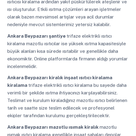
ısıtıcısı kiralama ardından yakıt püskürtülerek ateşlenir ve
ısı oluşturulur. Etkili ısıtma çözümleri arayan işletmeler
olarak bazen mevsimsel artışlar veya acil durumlar
nedeniyle mevcut sistemlerimiz yetersiz kalabilir.
Ankara Beypazarı
şantiye
trifaze elektrikli ısıtıcı
kiralama mazotlu ısıtıcılar ise yüksek ısıtma kapasitesiyle
büyük alanları kısa sürede ısıtabilir ve genellikle daha
ekonomiktir. Online platformlarda firmanın aldığı yorumlar
incelenmelidir.
Ankara Beypazarı
kiralık inşaat ısıtıcı kiralama
kiralama
trifaze elektrikli ısıtıcı kiralama bu sayede daha
verimli bir şekilde ısıtma ihtiyacınızı karşılayabilirsiniz.
Teslimat ve kurulum kiraladığınız mazotlu ısıtıcı belirlenen
tarih ve saatte size teslim edilecek ve profesyonel
ekipler tarafından kurulumu gerçekleştirilecektir.
Ankara Beypazarı
mazotlu ısımak kiralık
mazotlu
ısımak ısıtıcı kiralama genellikle inşaat sahaları depolar