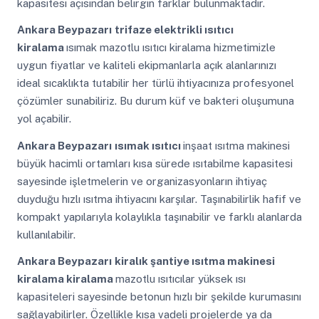
kapasitesi açısından belirgin farklar bulunmaktadır.
Ankara Beypazarı
trifaze elektrikli ısıtıcı
kiralama
ısımak mazotlu ısıtıcı kiralama hizmetimizle
uygun fiyatlar ve kaliteli ekipmanlarla açık alanlarınızı
ideal sıcaklıkta tutabilir her türlü ihtiyacınıza profesyonel
çözümler sunabiliriz. Bu durum küf ve bakteri oluşumuna
yol açabilir.
Ankara Beypazarı
ısımak ısıtıcı
inşaat ısıtma makinesi
büyük hacimli ortamları kısa sürede ısıtabilme kapasitesi
sayesinde işletmelerin ve organizasyonların ihtiyaç
duyduğu hızlı ısıtma ihtiyacını karşılar. Taşınabilirlik hafif ve
kompakt yapılarıyla kolaylıkla taşınabilir ve farklı alanlarda
kullanılabilir.
Ankara Beypazarı
kiralık şantiye ısıtma makinesi
kiralama kiralama
mazotlu ısıtıcılar yüksek ısı
kapasiteleri sayesinde betonun hızlı bir şekilde kurumasını
sağlayabilirler. Özellikle kısa vadeli projelerde ya da