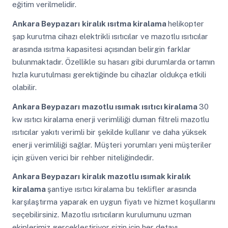
eğitim verilmelidir.
Ankara Beypazarı
kiralık ısıtma kiralama
helikopter
şap kurutma cihazı elektrikli ısıtıcılar ve mazotlu ısıtıcılar
arasında ısıtma kapasitesi açısından belirgin farklar
bulunmaktadır. Özellikle su hasarı gibi durumlarda ortamın
hızla kurutulması gerektiğinde bu cihazlar oldukça etkili
olabilir.
Ankara Beypazarı
mazotlu ısımak ısıtıcı kiralama
30
kw ısıtıcı kiralama enerji verimliliği duman filtreli mazotlu
ısıtıcılar yakıtı verimli bir şekilde kullanır ve daha yüksek
enerji verimliliği sağlar. Müşteri yorumları yeni müşteriler
için güven verici bir rehber niteliğindedir.
Ankara Beypazarı
kiralık mazotlu ısımak kiralık
kiralama
şantiye ısıtıcı kiralama bu teklifler arasında
karşılaştırma yaparak en uygun fiyatı ve hizmet koşullarını
seçebilirsiniz. Mazotlu ısıtıcıların kurulumunu uzman
ekiplerimiz gerçekleştiriyor sizin için her detayı