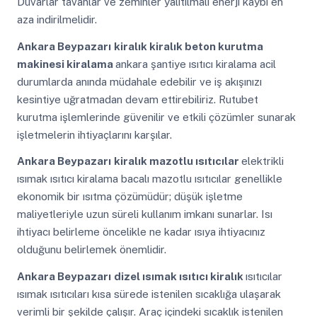
Duvarlar tavanlar ve zeminler yalıtılmalı enerji kaybı en
aza indirilmelidir.
Ankara Beypazarı
kiralık kiralık beton kurutma
makinesi kiralama
ankara şantiye ısıtıcı kiralama acil
durumlarda anında müdahale edebilir ve iş akışınızı
kesintiye uğratmadan devam ettirebiliriz. Rutubet
kurutma işlemlerinde güvenilir ve etkili çözümler sunarak
işletmelerin ihtiyaçlarını karşılar.
Ankara Beypazarı
kiralık mazotlu ısıtıcılar
elektrikli
ısımak ısıtıcı kiralama bacalı mazotlu ısıtıcılar genellikle
ekonomik bir ısıtma çözümüdür; düşük işletme
maliyetleriyle uzun süreli kullanım imkanı sunarlar. Isı
ihtiyacı belirleme öncelikle ne kadar ısıya ihtiyacınız
olduğunu belirlemek önemlidir.
Ankara Beypazarı
dizel ısımak ısıtıcı kiralık
ısıtıcılar
ısımak ısıtıcıları kısa sürede istenilen sıcaklığa ulaşarak
verimli bir şekilde çalışır. Araç içindeki sıcaklık istenilen