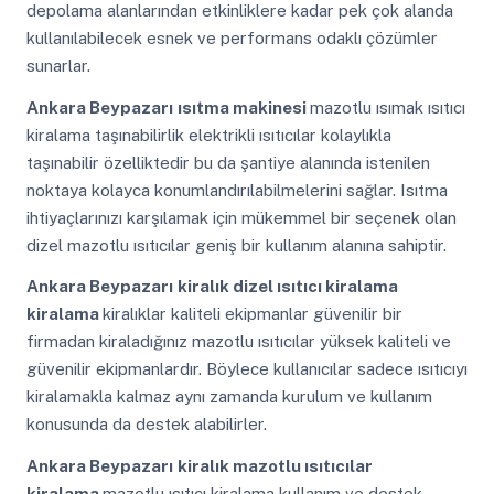
depolama alanlarından etkinliklere kadar pek çok alanda
kullanılabilecek esnek ve performans odaklı çözümler
sunarlar.
Ankara Beypazarı
ısıtma makinesi
mazotlu ısımak ısıtıcı
kiralama taşınabilirlik elektrikli ısıtıcılar kolaylıkla
taşınabilir özelliktedir bu da şantiye alanında istenilen
noktaya kolayca konumlandırılabilmelerini sağlar. Isıtma
ihtiyaçlarınızı karşılamak için mükemmel bir seçenek olan
dizel mazotlu ısıtıcılar geniş bir kullanım alanına sahiptir.
Ankara Beypazarı
kiralık dizel ısıtıcı kiralama
kiralama
kiralıklar kaliteli ekipmanlar güvenilir bir
firmadan kiraladığınız mazotlu ısıtıcılar yüksek kaliteli ve
güvenilir ekipmanlardır. Böylece kullanıcılar sadece ısıtıcıyı
kiralamakla kalmaz aynı zamanda kurulum ve kullanım
konusunda da destek alabilirler.
Ankara Beypazarı
kiralık mazotlu ısıtıcılar
kiralama
mazotlu ısıtıcı kiralama kullanım ve destek